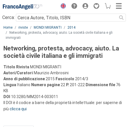
Menu
Cerca:
Main content
Home
riviste
MONDI MIGRANTI
2014
Networking, protesta, advocacy, aiuto. La società civile italiana e gli
immigrati
Networking, protesta, advocacy, aiuto. La
società civile italiana e gli immigrati
Titolo Rivista
MONDI MIGRANTI
Autori/Curatori
Maurizio Ambrosini
Anno di pubblicazione
2015
Fascicolo
2014/3
Lingua
Italiano
Numero pagine
22
P.
201-222
Dimensione file
76
KB
DOI
10.3280/MM2014-003011
Il DOI è il codice a barre della proprietà intellettuale: per saperne di
più
clicca qui