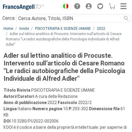
Menu
Cerca:
Main content
Home
riviste
PSICOTERAPIA E SCIENZE UMANE
2022
Adler sul lettino analitico di Procuste. Intervento sull’articolo di Cesare
Romano "Le radici autobiografiche della Psicologia Individuale di Alfred
Adler"
Adler sul lettino analitico di Procuste.
Intervento sull’articolo di Cesare Romano
"Le radici autobiografiche della Psicologia
Individuale di Alfred Adler"
Titolo Rivista
PSICOTERAPIA E SCIENZE UMANE
Autori/Curatori
A cura della Redazione
Anno di pubblicazione
2022
Fascicolo
2022/2
Lingua
Italiano
Numero pagine
10
P.
293-302
Dimensione file
61
KB
DOI
10.3280/PU2022-002006
Il DOI è il codice a barre della proprietà intellettuale: per saperne di