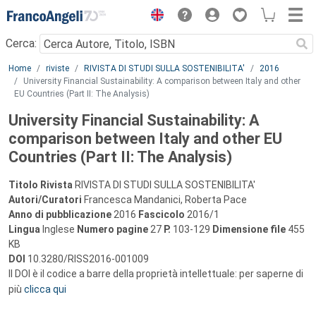
Menu
Cerca:
Main content
Home
riviste
RIVISTA DI STUDI SULLA SOSTENIBILITA'
2016
University Financial Sustainability: A comparison between Italy and other
EU Countries (Part II: The Analysis)
University Financial Sustainability: A
comparison between Italy and other EU
Countries (Part II: The Analysis)
Titolo Rivista
RIVISTA DI STUDI SULLA SOSTENIBILITA'
Autori/Curatori
Francesca Mandanici, Roberta Pace
Anno di pubblicazione
2016
Fascicolo
2016/1
Lingua
Inglese
Numero pagine
27
P.
103-129
Dimensione file
455
KB
DOI
10.3280/RISS2016-001009
Il DOI è il codice a barre della proprietà intellettuale: per saperne di
più
clicca qui