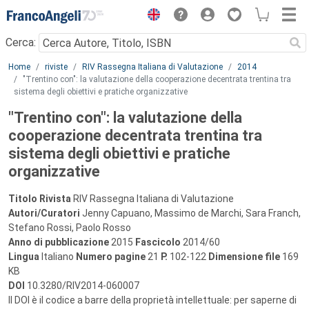
Menu
Cerca:
Main content
Home
riviste
RIV Rassegna Italiana di Valutazione
2014
"Trentino con": la valutazione della cooperazione decentrata trentina tra
sistema degli obiettivi e pratiche organizzative
"Trentino con": la valutazione della
cooperazione decentrata trentina tra
sistema degli obiettivi e pratiche
organizzative
Titolo Rivista
RIV Rassegna Italiana di Valutazione
Autori/Curatori
Jenny Capuano, Massimo de Marchi, Sara Franch,
Stefano Rossi, Paolo Rosso
Anno di pubblicazione
2015
Fascicolo
2014/60
Lingua
Italiano
Numero pagine
21
P.
102-122
Dimensione file
169
KB
DOI
10.3280/RIV2014-060007
Il DOI è il codice a barre della proprietà intellettuale: per saperne di