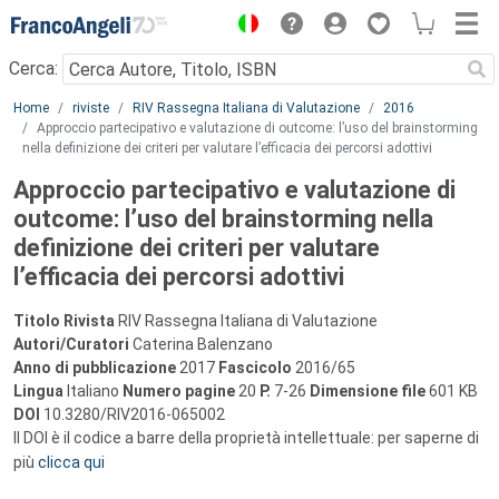
Menu
Cerca:
Main content
Home
riviste
RIV Rassegna Italiana di Valutazione
2016
Approccio partecipativo e valutazione di outcome: l’uso del brainstorming
nella definizione dei criteri per valutare l’efficacia dei percorsi adottivi
Approccio partecipativo e valutazione di
outcome: l’uso del brainstorming nella
definizione dei criteri per valutare
l’efficacia dei percorsi adottivi
Titolo Rivista
RIV Rassegna Italiana di Valutazione
Autori/Curatori
Caterina Balenzano
Anno di pubblicazione
2017
Fascicolo
2016/65
Lingua
Italiano
Numero pagine
20
P.
7-26
Dimensione file
601 KB
DOI
10.3280/RIV2016-065002
Il DOI è il codice a barre della proprietà intellettuale: per saperne di
più
clicca qui