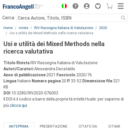
Menu
Cerca:
Main content
Home
riviste
RIV Rassegna Italiana di Valutazione
2020
Usi e utilità dei Mixed Methods nella ricerca valutativa
Usi e utilità dei Mixed Methods nella
ricerca valutativa
Titolo Rivista
RIV Rassegna Italiana di Valutazione
Autori/Curatori
Alessandra Decataldo
Anno di pubblicazione
2021
Fascicolo
2020/76
Lingua
Italiano
Numero pagine
20
P.
33-52
Dimensione file
321
KB
DOI
10.3280/RIV2020-076003
Il DOI è il codice a barre della proprietà intellettuale: per saperne di
più
clicca qui
ANTEPRIMA
PRESENTAZIONE
CITATO DA
CITAMI