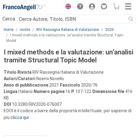
Menu
Cerca:
Main content
Home
riviste
RIV Rassegna Italiana di Valutazione
2020
I mixed methods e la valutazione: un’analisi tramite Structural Topic
Model
I mixed methods e la valutazione: un’analisi
tramite Structural Topic Model
Titolo Rivista
RIV Rassegna Italiana di Valutazione
Autori/Curatori
Noemi Novello
Anno di pubblicazione
2021
Fascicolo
2020/76
Lingua
Italiano
Numero pagine
16
P.
107-122
Dimensione file
416
KB
DOI
10.3280/RIV2020-076007
Il DOI è il codice a barre della proprietà intellettuale: per saperne di
più
clicca qui