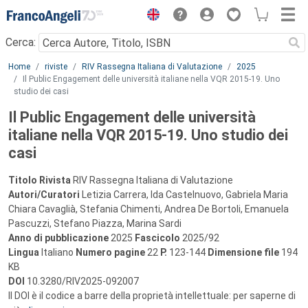
Menu
Cerca:
Main content
Home
riviste
RIV Rassegna Italiana di Valutazione
2025
Il Public Engagement delle università italiane nella VQR 2015-19. Uno
studio dei casi
Il Public Engagement delle università
italiane nella VQR 2015-19. Uno studio dei
casi
Titolo Rivista
RIV Rassegna Italiana di Valutazione
Autori/Curatori
Letizia Carrera, Ida Castelnuovo, Gabriela Maria
Chiara Cavaglià, Stefania Chimenti, Andrea De Bortoli, Emanuela
Pascuzzi, Stefano Piazza, Marina Sardi
Anno di pubblicazione
2025
Fascicolo
2025/92
Lingua
Italiano
Numero pagine
22
P.
123-144
Dimensione file
194
KB
DOI
10.3280/RIV2025-092007
Il DOI è il codice a barre della proprietà intellettuale: per saperne di