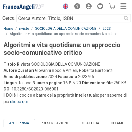
Menu
Cerca:
Main content
Home
riviste
SOCIOLOGIA DELLA COMUNICAZIONE
2023
Algoritmi e vita quotidiana: un approccio socio-comunicativo critico
Algoritmi e vita quotidiana: un approccio
socio-comunicativo critico
Titolo Rivista
SOCIOLOGIA DELLA COMUNICAZIONE
Autori/Curatori
Giovanni Boccia Artieri, Roberta Bartoletti
Anno di pubblicazione
2024
Fascicolo
2023/66
Lingua
Italiano
Numero pagine
16
P.
5-20
Dimensione file
250 KB
DOI
10.3280/SC2023-066001
Il DOI è il codice a barre della proprietà intellettuale: per saperne di
più
clicca qui
ANTEPRIMA
PRESENTAZIONE
CITATO DA
CITAMI