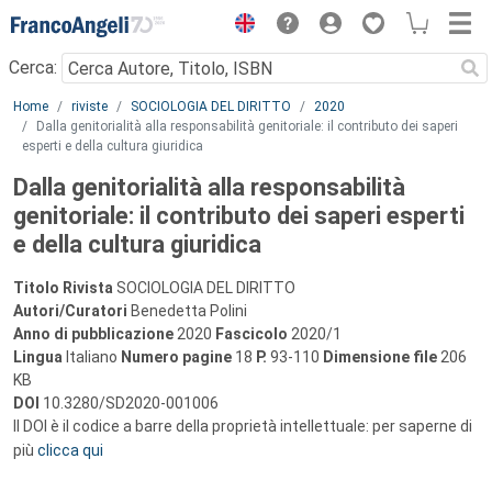
Menu
Cerca:
Main content
Home
riviste
SOCIOLOGIA DEL DIRITTO
2020
Dalla genitorialità alla responsabilità genitoriale: il contributo dei saperi
esperti e della cultura giuridica
Dalla genitorialità alla responsabilità
genitoriale: il contributo dei saperi esperti
e della cultura giuridica
Titolo Rivista
SOCIOLOGIA DEL DIRITTO
Autori/Curatori
Benedetta Polini
Anno di pubblicazione
2020
Fascicolo
2020/1
Lingua
Italiano
Numero pagine
18
P.
93-110
Dimensione file
206
KB
DOI
10.3280/SD2020-001006
Il DOI è il codice a barre della proprietà intellettuale: per saperne di
più
clicca qui