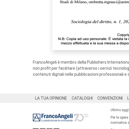
FrancoAngeli è membro della Publishers International
non profit per facilitare (attraverso i servizi tecnol
contenuti digitali nelle pubblicazioni professionali e 
Footer
LA TUA OPINIONE
CATALOGHI
CONVENZIONI
Ultimo agg
Per le opere
normativa su