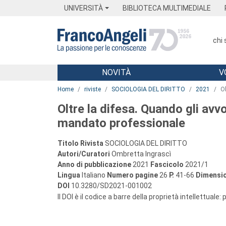
Menu
Main content
Footer
Menu
UNIVERSITÀ
BIBLIOTECA MULTIMEDIALE
chi
NOVITÀ
V
Main content
Home
riviste
SOCIOLOGIA DEL DIRITTO
2021
Ol
Oltre la difesa. Quando gli avv
mandato professionale
Titolo Rivista
SOCIOLOGIA DEL DIRITTO
Autori/Curatori
Ombretta Ingrascì
Anno di pubblicazione
2021
Fascicolo
2021/1
Lingua
Italiano
Numero pagine
26
P.
41-66
Dimensio
DOI
10.3280/SD2021-001002
Il DOI è il codice a barre della proprietà intellettuale: