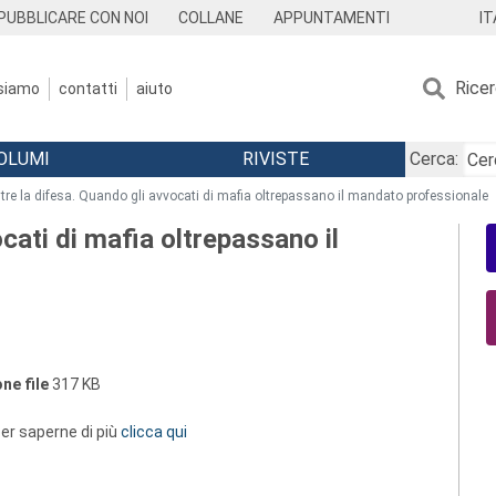
IT
PUBBLICARE CON NOI
COLLANE
APPUNTAMENTI
Rice
 siamo
contatti
aiuto
OLUMI
RIVISTE
Cerca:
tre la difesa. Quando gli avvocati di mafia oltrepassano il mandato professionale
ocati di mafia oltrepassano il
ne file
317 KB
 per saperne di più
clicca qui