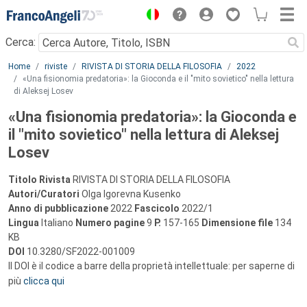
Menu
Cerca:
Main content
Home
riviste
RIVISTA DI STORIA DELLA FILOSOFIA
2022
«Una fisionomia predatoria»: la Gioconda e il "mito sovietico" nella lettura
di Aleksej Losev
«Una fisionomia predatoria»: la Gioconda e
il "mito sovietico" nella lettura di Aleksej
Losev
Titolo Rivista
RIVISTA DI STORIA DELLA FILOSOFIA
Autori/Curatori
Olga Igorevna Kusenko
Anno di pubblicazione
2022
Fascicolo
2022/1
Lingua
Italiano
Numero pagine
9
P.
157-165
Dimensione file
134
KB
DOI
10.3280/SF2022-001009
Il DOI è il codice a barre della proprietà intellettuale: per saperne di
più
clicca qui