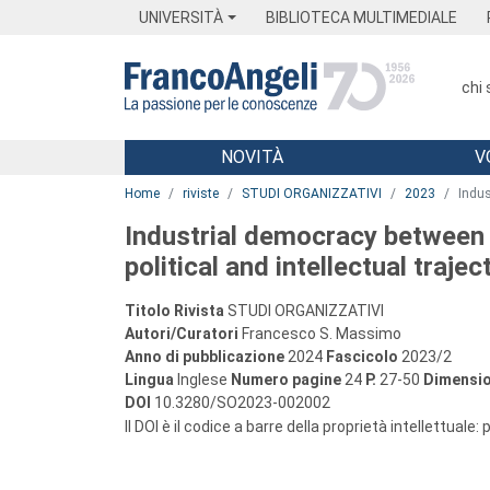
Menu
Main content
Footer
Menu
UNIVERSITÀ
BIBLIOTECA MULTIMEDIALE
chi
NOVITÀ
V
Main content
Home
riviste
STUDI ORGANIZZATIVI
2023
Indus
Industrial democracy between
political and intellectual traj
Titolo Rivista
STUDI ORGANIZZATIVI
Autori/Curatori
Francesco S. Massimo
Anno di pubblicazione
2024
Fascicolo
2023/2
Lingua
Inglese
Numero pagine
24
P.
27-50
Dimensio
DOI
10.3280/SO2023-002002
Il DOI è il codice a barre della proprietà intellettuale: