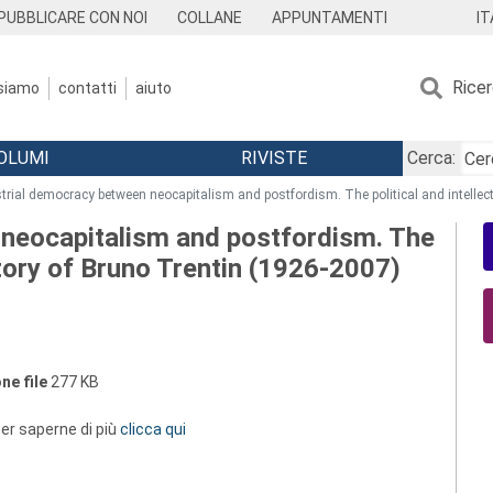
IT
PUBBLICARE CON NOI
COLLANE
APPUNTAMENTI
Rice
 siamo
contatti
aiuto
OLUMI
RIVISTE
Cerca:
trial democracy between neocapitalism and postfordism. The political and intellect
 neocapitalism and postfordism. The
ectory of Bruno Trentin (1926-2007)
ne file
277 KB
 per saperne di più
clicca qui