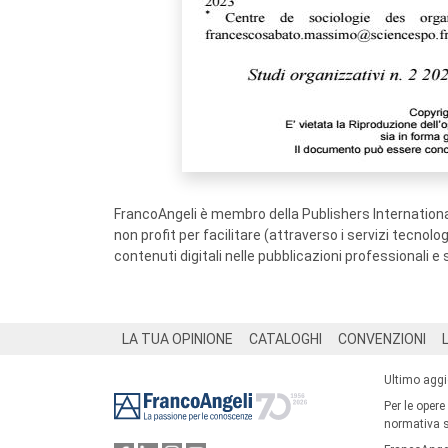
FrancoAngeli è membro della Publishers International
non profit per facilitare (attraverso i servizi tecnol
contenuti digitali nelle pubblicazioni professionali e 
Footer
LA TUA OPINIONE
CATALOGHI
CONVENZIONI
Ultimo agg
Per le opere
normativa su