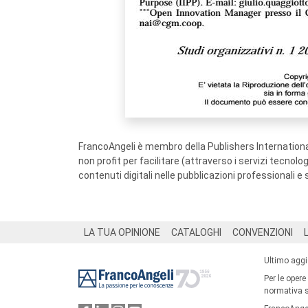
FrancoAngeli è membro della Publishers International
non profit per facilitare (attraverso i servizi tecnol
contenuti digitali nelle pubblicazioni professionali e 
Footer
LA TUA OPINIONE
CATALOGHI
CONVENZIONI
Ultimo agg
Per le opere
normativa su