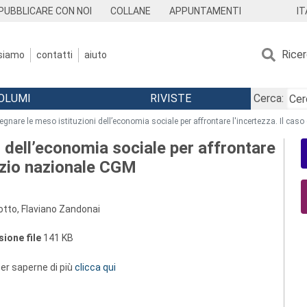
IT
PUBBLICARE CON NOI
COLLANE
APPUNTAMENTI
Rice
 siamo
contatti
aiuto
OLUMI
RIVISTE
Cerca:
egnare le meso istituzioni dell’economia sociale per affrontare l'incertezza. Il ca
i dell’economia sociale per affrontare
orzio nazionale CGM
otto, Flaviano Zandonai
ione file
141 KB
 per saperne di più
clicca qui