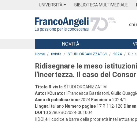
Menu
Main content
Footer
Menu
UNIVERSITÀ
BIBLIOTECA MULTIMEDIALE
chi
NOVITÀ
V
Main content
Home
riviste
STUDI ORGANIZZATIVI
2024
Ridis
Ridisegnare le meso istituzion
l'incertezza. Il caso del Cons
Titolo Rivista
STUDI ORGANIZZATIVI
Autori/Curatori
Francesca Battistoni, Giulio Quaggi
Anno di pubblicazione
2024
Fascicolo
2024/1
Lingua
Italiano
Numero pagine
17
P.
112-128
Dimens
DOI
10.3280/SO2024-001004
Il DOI è il codice a barre della proprietà intellettuale: