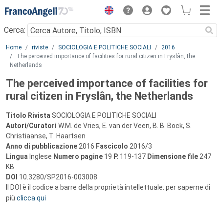
Menu
Cerca:
Main content
Home
riviste
SOCIOLOGIA E POLITICHE SOCIALI
2016
The perceived importance of facilities for rural citizen in Fryslân, the
Netherlands
The perceived importance of facilities for
rural citizen in Fryslân, the Netherlands
Titolo Rivista
SOCIOLOGIA E POLITICHE SOCIALI
Autori/Curatori
W.M. de Vries, E. van der Veen, B. B. Bock, S.
Christiaanse, T. Haartsen
Anno di pubblicazione
2016
Fascicolo
2016/3
Lingua
Inglese
Numero pagine
19
P.
119-137
Dimensione file
247
KB
DOI
10.3280/SP2016-003008
Il DOI è il codice a barre della proprietà intellettuale: per saperne di
più
clicca qui