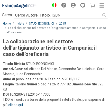
Menu
Cerca:
Main content
Home
riviste
STUDI ECONOMICI
2015
La collaborazione nel settore dell’artigianato artistico in Campania: il caso
dell’oreficeria
La collaborazione nel settore
dell’artigianato artistico in Campania: il
caso dell’oreficeria
Titolo Rivista
STUDI ECONOMICI
Autori/Curatori
Alfredo Del Monte, Alessandro De Iudicibus, Sara
Moccia, Luca Pennacchio
Anno di pubblicazione
2016
Fascicolo
2015/117
Lingua
Italiano
Numero pagine
26
P.
77-102
Dimensione file
323
KB
DOI
10.3280/STE2015-117005
Il DOI è il codice a barre della proprietà intellettuale: per saperne di
più
clicca qui