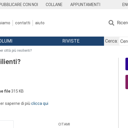
EN
PUBBLICARE CON NOI
COLLANE
APPUNTAMENTI
Ricer
 siamo
contatti
aiuto
OLUMI
RIVISTE
Cerca:
r città più resilienti?
lienti?
e file
315 KB
 per saperne di più
clicca qui
CITAMI