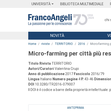
Menu
Main content
Footer
Menu
UNIVERSITÀ
BIBLIOTECA MULTIMEDIALE
chi
NOVITÀ
V
Main content
Home
riviste
TERRITORIO
2016
Micro-farming pe
Micro-farming per città più resi
Titolo Rivista
TERRITORIO
Autori/Curatori
Valentina Crupi
Anno di pubblicazione
2017
Fascicolo
2016/79
Lingua
Italiano
Numero pagine
4
P.
43-46
Dimension
DOI
10.3280/TR2016-079007
Il DOI è il codice a barre della proprietà intellettuale:
ANTEPRIMA