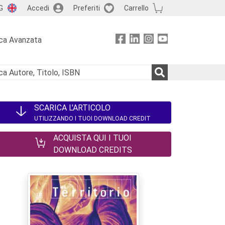
G
Accedi
Preferiti
Carrello
ca Avanzata
SCARICA L'ARTICOLO
UTILIZZANDO I TUOI DOWNLOAD CREDIT
ACQUISTA QUI I TUOI
DOWNLOAD CREDITS