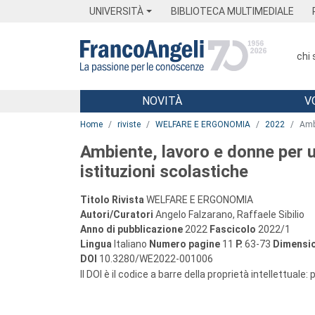
Menu
Main content
Footer
Menu
UNIVERSITÀ
BIBLIOTECA MULTIMEDIALE
chi
NOVITÀ
V
Main content
Home
riviste
WELFARE E ERGONOMIA
2022
Ambi
Ambiente, lavoro e donne per un
istituzioni scolastiche
Titolo Rivista
WELFARE E ERGONOMIA
Autori/Curatori
Angelo Falzarano, Raffaele Sibilio
Anno di pubblicazione
2022
Fascicolo
2022/1
Lingua
Italiano
Numero pagine
11
P.
63-73
Dimensio
DOI
10.3280/WE2022-001006
Il DOI è il codice a barre della proprietà intellettuale: