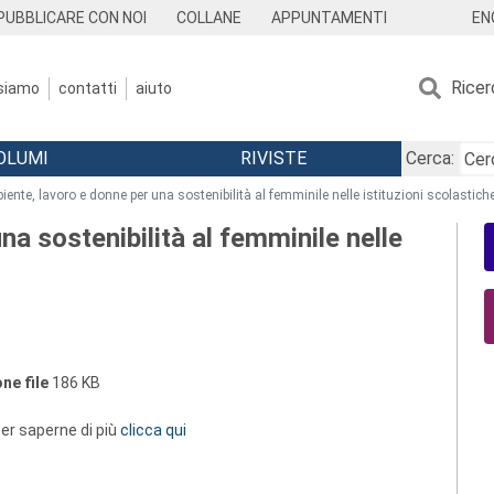
EN
PUBBLICARE CON NOI
COLLANE
APPUNTAMENTI
Ricer
 siamo
contatti
aiuto
OLUMI
RIVISTE
Cerca:
ente, lavoro e donne per una sostenibilità al femminile nelle istituzioni scolastich
a sostenibilità al femminile nelle
ne file
186 KB
 per saperne di più
clicca qui