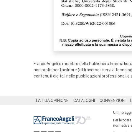
FrancoAngeli è membro della Publishers International
non profit per facilitare (attraverso i servizi tecnol
contenuti digitali nelle pubblicazioni professionali e 
Footer
LA TUA OPINIONE
CATALOGHI
CONVENZIONI
Ultimo agg
Per le opere
normativa su