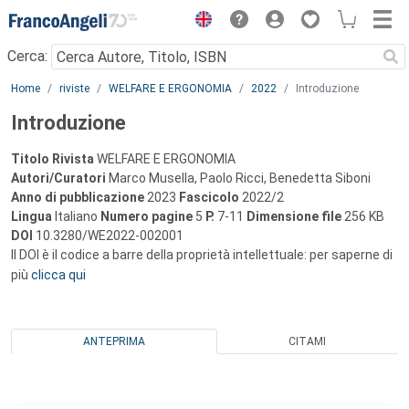
Menu
Cerca:
Main content
Home
riviste
WELFARE E ERGONOMIA
2022
Introduzione
Introduzione
Titolo Rivista
WELFARE E ERGONOMIA
Autori/Curatori
Marco Musella, Paolo Ricci, Benedetta Siboni
Anno di pubblicazione
2023
Fascicolo
2022/2
Lingua
Italiano
Numero pagine
5
P.
7-11
Dimensione file
256 KB
DOI
10.3280/WE2022-002001
Il DOI è il codice a barre della proprietà intellettuale: per saperne di
più
clicca qui
ANTEPRIMA
CITAMI