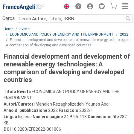
Menu
Cerca:
Main content
Home
riviste
ECONOMICS AND POLICY OF ENERGY AND THE ENVIRONMENT
2022
Financial development and development of renewable energy technologies:
A comparison of developing and developed countries
Financial development and development of
renewable energy technologies: A
comparison of developing and developed
countries
Titolo Rivista
ECONOMICS AND POLICY OF ENERGY AND THE
ENVIRONMENT
Autori/Curatori
Mahdieh Rezagholizadeh, Younes Abdi
Anno di pubblicazione
2022
Fascicolo
2022/1
Lingua
Inglese
Numero pagine
24
P.
95-118
Dimensione file
282
KB
DOI
10.3280/EFE2022-001006