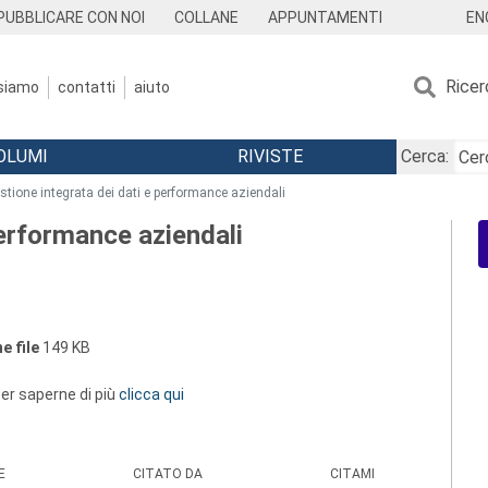
EN
PUBBLICARE CON NOI
COLLANE
APPUNTAMENTI
Ricer
 siamo
contatti
aiuto
OLUMI
RIVISTE
Cerca:
stione integrata dei dati e performance aziendali
performance aziendali
e file
149 KB
 per saperne di più
clicca qui
E
CITATO DA
CITAMI