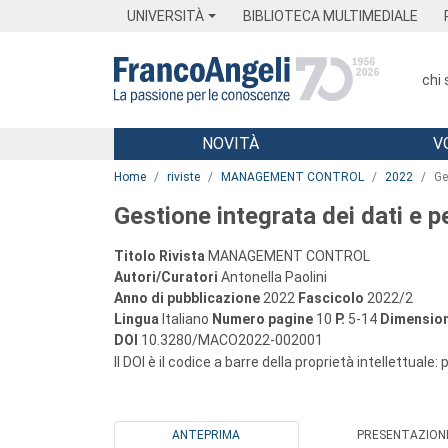
Menu
Main content
Footer
Menu
UNIVERSITÀ
BIBLIOTECA MULTIMEDIALE
chi
NOVITÀ
V
Main content
Home
riviste
MANAGEMENT CONTROL
2022
Ge
Gestione integrata dei dati e 
Titolo Rivista
MANAGEMENT CONTROL
Autori/Curatori
Antonella Paolini
Anno di pubblicazione
2022
Fascicolo
2022/2
Lingua
Italiano
Numero pagine
10
P.
5-14
Dimension
DOI
10.3280/MACO2022-002001
Il DOI è il codice a barre della proprietà intellettuale:
ANTEPRIMA
PRESENTAZION