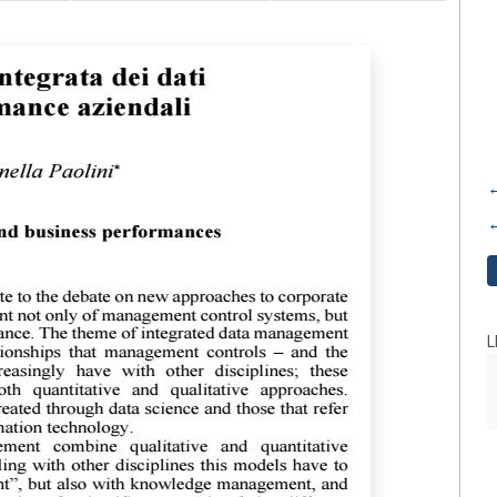
←
←
L