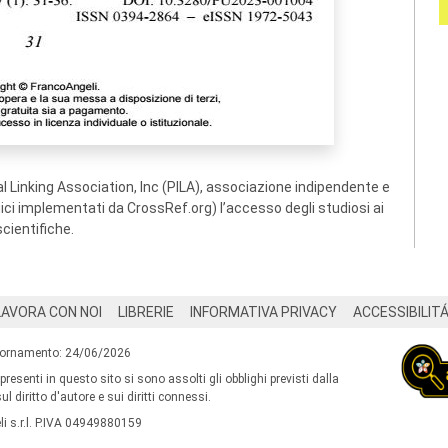
 Linking Association, Inc (PILA), associazione indipendente e
ogici implementati da CrossRef.org) l’accesso degli studiosi ai
scientifiche.
LAVORA CON NOI
LIBRERIE
INFORMATIVA PRIVACY
ACCESSIBILIT
iornamento: 24/06/2026
 presenti in questo sito si sono assolti gli obblighi previsti dalla
l diritto d'autore e sui diritti connessi.
i s.r.l. P.IVA 04949880159