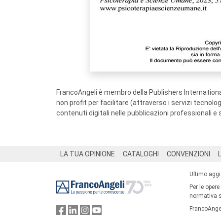
FrancoAngeli è membro della Publishers International
non profit per facilitare (attraverso i servizi tecnol
contenuti digitali nelle pubblicazioni professionali e 
Footer
LA TUA OPINIONE
CATALOGHI
CONVENZIONI
Ultimo agg
Per le opere
normativa su
FrancoAngel