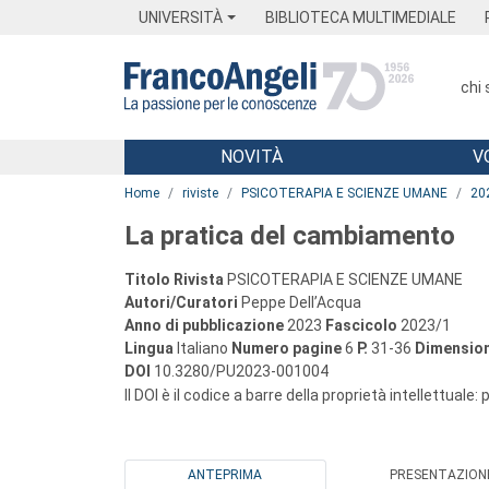
Menu
Main content
Footer
Menu
UNIVERSITÀ
BIBLIOTECA MULTIMEDIALE
chi
NOVITÀ
V
Main content
Home
riviste
PSICOTERAPIA E SCIENZE UMANE
20
La pratica del cambiamento
Titolo Rivista
PSICOTERAPIA E SCIENZE UMANE
Autori/Curatori
Peppe Dell’Acqua
Anno di pubblicazione
2023
Fascicolo
2023/1
Lingua
Italiano
Numero pagine
6
P.
31-36
Dimension
DOI
10.3280/PU2023-001004
Il DOI è il codice a barre della proprietà intellettuale:
ANTEPRIMA
PRESENTAZION