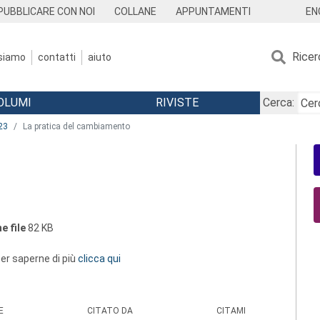
EN
PUBBLICARE CON NOI
COLLANE
APPUNTAMENTI
Ricer
 siamo
contatti
aiuto
OLUMI
RIVISTE
Cerca:
23
La pratica del cambiamento
e file
82 KB
 per saperne di più
clicca qui
E
CITATO DA
CITAMI