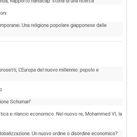
onda, Rapporto handicap: storia di una ricerca
ioni
temporanei. Una religione popolare giapponese dalle
setti, L'Europa del nuovo millennio: popolo e
o
azione Schuman"
atica e rilancio economico. Nel nuovo re, Mohammed VI, la
obalizzazione. Un nuovo ordine o disordine economico?