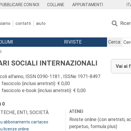
IT
PUBBLICARE CON NOI
COLLANE
APPUNTAMENTI
Rice
 siamo
contatti
aiuto
OLUMI
RIVISTE
Cerca:
0
ARI SOCIALI INTERNAZIONALI
Vai ai 
icoli all'anno, ISSN 0390-1181 , ISSNe 1971-8497
fascicolo (inclusi arretrati): € 0,00
fascicolo e-book (inclusi arretrati): € 0,00
i
0
ATENEI
OTECHE, ENTI, SOCIETÀ
Riviste online (con arretrati, 
 su abbonamento cartaceo
perpetuo, formula plus)
su licenze online