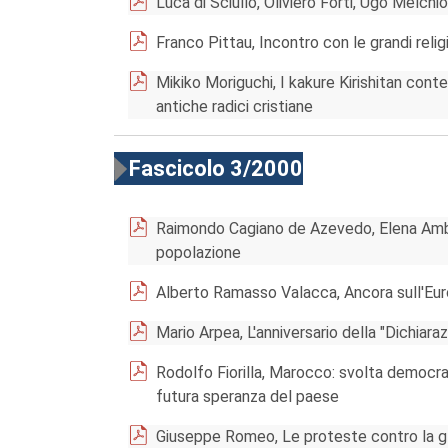
Luca di Sciullo, Oliviero Forti, Ugo Melchi
Franco Pittau, Incontro con le grandi relig
Mikiko Moriguchi, I kakure Kirishitan con
antiche radici cristiane
Fascicolo 3/2000
Raimondo Cagiano de Azevedo, Elena Ambro
popolazione
Alberto Ramasso Valacca, Ancora sull'Eur
Mario Arpea, L'anniversario della "Dichiar
Rodolfo Fiorilla, Marocco: svolta democr
futura speranza del paese
Giuseppe Romeo, Le proteste contro la gl