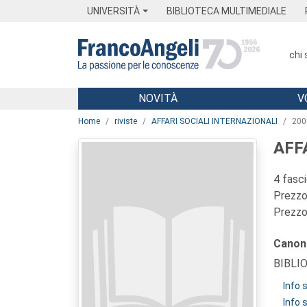
Menu
Main content
Footer
Menu
UNIVERSITÀ
BIBLIOTECA MULTIMEDIALE
chi
NOVITÀ
V
Main content
Home
riviste
AFFARI SOCIALI INTERNAZIONALI
200
AFF
4 fasc
Prezzo 
Prezzo 
Canon
BIBLI
Info
Info 