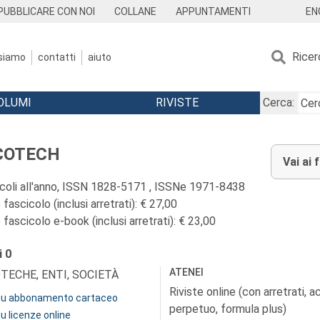
EN
PUBBLICARE CON NOI
COLLANE
APPUNTAMENTI
Ricer
 siamo
contatti
aiuto
OLUMI
RIVISTE
Cerca:
COTECH
Vai ai 
icoli all'anno, ISSN 1828-5171 , ISSNe 1971-8438
fascicolo (inclusi arretrati): € 27,00
fascicolo e-book (inclusi arretrati): € 23,00
i
0
ATENEI
OTECHE, ENTI, SOCIETÀ
Riviste online (con arretrati, 
 su abbonamento cartaceo
perpetuo, formula plus)
su licenze online