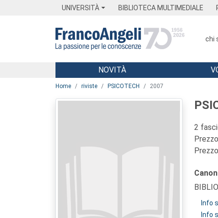
Menu
Main content
Footer
Menu
UNIVERSITÀ
BIBLIOTECA MULTIMEDIALE
chi
NOVITÀ
V
Main content
Home
riviste
PSICOTECH
2007
PSI
2 fasc
Prezzo 
Prezzo 
Canon
BIBLI
Info
Info 