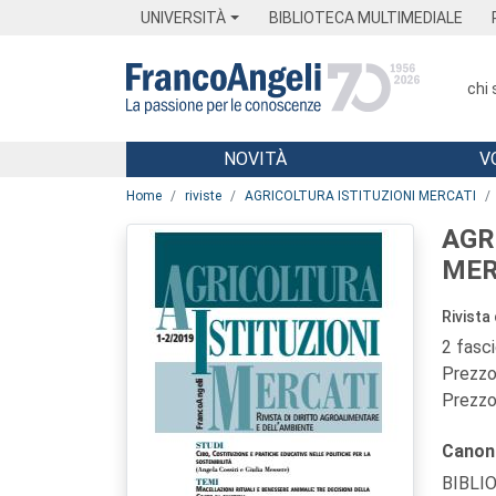
Menu
Main content
Footer
Menu
UNIVERSITÀ
BIBLIOTECA MULTIMEDIALE
chi
NOVITÀ
V
Main content
Home
riviste
AGRICOLTURA ISTITUZIONI MERCATI
AGR
MER
Rivista
2 fasc
Prezzo 
Prezzo 
Canon
BIBLI