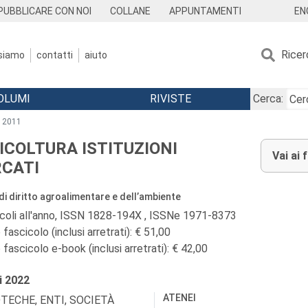
EN
PUBBLICARE CON NOI
COLLANE
APPUNTAMENTI
Ricer
 siamo
contatti
aiuto
OLUMI
RIVISTE
Cerca:
2011
ICOLTURA ISTITUZIONI
Vai ai 
CATI
 di diritto agroalimentare e dell’ambiente
icoli all'anno, ISSN 1828-194X , ISSNe 1971-8373
fascicolo (inclusi arretrati): € 51,00
fascicolo e-book (inclusi arretrati): € 42,00
i
2022
ATENEI
OTECHE, ENTI, SOCIETÀ