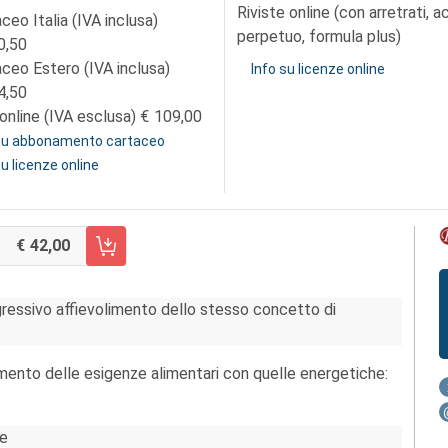
Riviste online (con arretrati, 
ceo Italia (IVA inclusa)
perpetuo, formula plus)
0,50
aceo Estero (IVA inclusa)
Info su licenze online
4,50
online (IVA esclusa)
109,00
 su abbonamento cartaceo
su licenze online
42,00
RRELLO FASCICOLO 3/2011
rogressivo affievolimento dello stesso concetto di
mento delle esigenze alimentari con quelle energetiche:
ie