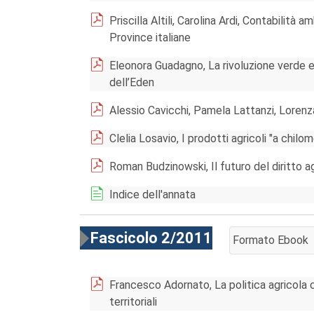
Priscilla Altili, Carolina Ardi, Contabilità 
Province italiane
Eleonora Guadagno, La rivoluzione verde e l
dell’Eden
Alessio Cavicchi, Pamela Lattanzi, Lorenz
Clelia Losavio, I prodotti agricoli "a chilom
Roman Budzinowski, Il futuro del diritto agr
Indice dell'annata
Fascicolo 2/2011
Formato Ebook
AGGIUNGI AL CA
Francesco Adornato, La politica agricola c
territoriali