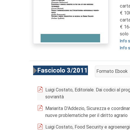
carta
10
cart
16
solo 
Info
Info 
Fascicolo 3/2011
Formato Ebook
AGGIUNGI AL CA
Luigi Costato, Editoriale. Dai codici al p
sovranità
Mariarita D'Addezio, Sicurezza e coordina
nuove problematiche per il diritto agrario
Luigi Costato, Food Security e agroenerg