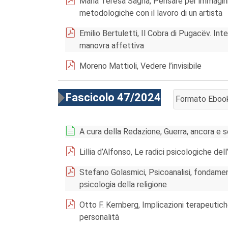
Maria Teresa Sagna, Pensare per immagini
metodologiche con il lavoro di un artista
Emilio Bertuletti, Il Cobra di Pugacëv. Int
manovra affettiva
Moreno Mattioli, Vedere l’invisibile
Fascicolo 47/2024
Formato Eboo
AGGIUNGI AL 
A cura della Redazione, Guerra, ancora e 
Lillia d’Alfonso, Le radici psicologiche dell
Stefano Golasmici, Psicoanalisi, fondament
psicologia della religione
Otto F. Kernberg, Implicazioni terapeutiche
personalità