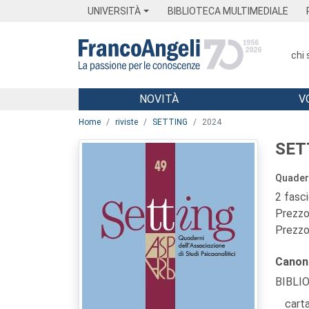
Menu
Main content
Footer
Menu
UNIVERSITÀ
BIBLIOTECA MULTIMEDIALE
chi
NOVITÀ
V
Main content
Home
riviste
SETTING
2024
SET
Quadern
2 fasc
Prezzo 
Prezzo 
Canon
BIBLI
carta