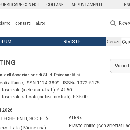
EN
PUBBLICARE CON NOI
COLLANE
APPUNTAMENTI
Ricer
 siamo
contatti
aiuto
OLUMI
RIVISTE
Cerca:
TING
Vai ai 
i dell’Associazione di Studi Psicoanalitici
icoli all'anno, ISSN 1124-3899 , ISSNe 1972-5175
fascicolo (inclusi arretrati): € 42,50
fascicolo e-book (inclusi arretrati): € 35,00
i
2026
ATENEI
OTECHE, ENTI, SOCIETÀ
Riviste online (con arretrati, 
ceo Italia (IVA inclusa)