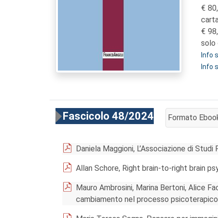
80
cart
98
solo 
Info
Info 
Fascicolo 48/2024
Formato Eboo
AGGIUNGI AL 
Daniela Maggioni, L’Associazione di Studi P
Allan Schore, Right brain-to-right brain p
Mauro Ambrosini, Marina Bertoni, Alice Fa
cambiamento nel processo psicoterapico: 