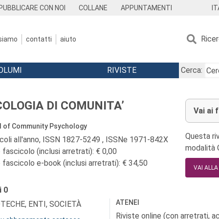
IT
PUBBLICARE CON NOI
COLLANE
APPUNTAMENTI
Rice
 siamo
contatti
aiuto
OLUMI
RIVISTE
Cerca:
COLOGIA DI COMUNITA’
Vai ai 
l of Community Psychology
Questa riv
icoli all'anno, ISSN 1827-5249 , ISSNe 1971-842X
modalità
fascicolo (inclusi arretrati): € 0,00
fascicolo e-book (inclusi arretrati): € 34,50
VAI ALL
i
0
ATENEI
OTECHE, ENTI, SOCIETÀ
Riviste online (con arretrati, 