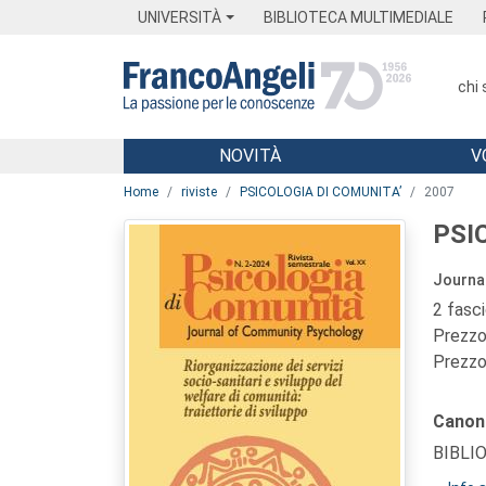
Menu
Main content
Footer
Menu
UNIVERSITÀ
BIBLIOTECA MULTIMEDIALE
chi
NOVITÀ
V
Main content
Home
riviste
PSICOLOGIA DI COMUNITA’
2007
PSI
Journa
2 fasc
Prezzo 
Prezzo 
Canon
BIBLI