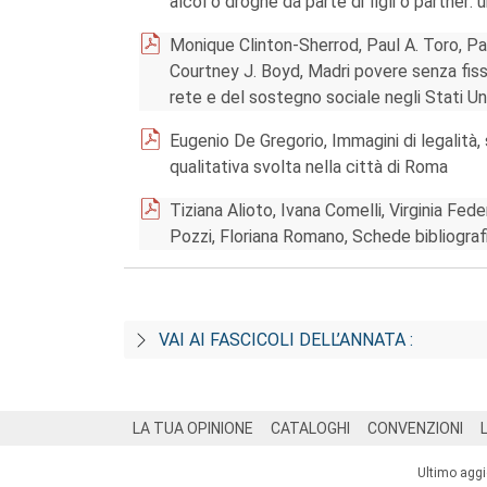
alcol o droghe da parte di figli o partner:
Monique Clinton-Sherrod, Paul A. Toro, Pa
Courtney J. Boyd, Madri povere senza fissa
rete e del sostegno sociale negli Stati Uni
Eugenio De Gregorio, Immagini di legalità, s
qualitativa svolta nella città di Roma
Tiziana Alioto, Ivana Comelli, Virginia Fe
Pozzi, Floriana Romano, Schede bibliograf
VAI AI FASCICOLI DELL’ANNATA :
Footer
LA TUA OPINIONE
CATALOGHI
CONVENZIONI
Ultimo agg