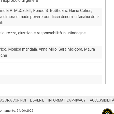
 un approccio di genere
mela A. McCaskill, Renee S. BeShears, Elaine Cohen,
 dimora e madri povere con fissa dimora: un'analisi della
ti
icurezza, giustizia e responsabilità in un'indagine
derico, Monica mandalà, Anna Milio, Sara Molgora, Maura
iche
LAVORA CON NOI
LIBRERIE
INFORMATIVA PRIVACY
ACCESSIBILIT
iornamento: 24/06/2026