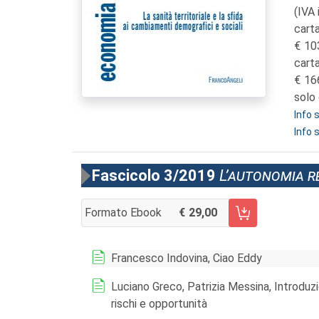
(IVA 
carta
10
cart
16
solo 
Info
Info 
Fascicolo 3/2019
L’autonomia re
Formato Ebook
29,00
AGGIUNGI AL CARRELLO FASCICOLO 3/2019
Francesco Indovina, Ciao Eddy
Luciano Greco, Patrizia Messina, Introduz
rischi e opportunità