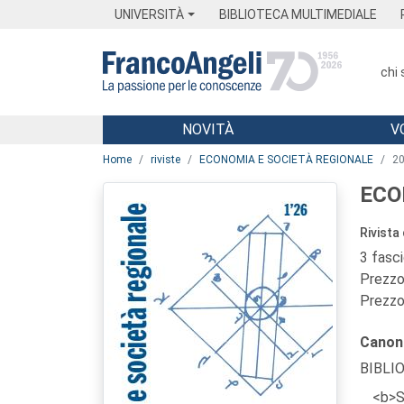
Menu
Main content
Footer
Menu
UNIVERSITÀ
BIBLIOTECA MULTIMEDIALE
chi
NOVITÀ
V
Main content
Home
riviste
ECONOMIA E SOCIETÀ REGIONALE
2
ECO
Rivista
3 fasc
Prezzo 
Prezzo 
Canon
BIBLI
<b>S