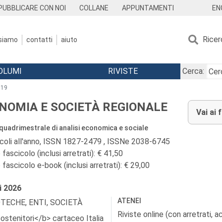
EN
PUBBLICARE CON NOI
COLLANE
APPUNTAMENTI
Ricer
 siamo
contatti
aiuto
OLUMI
RIVISTE
Cerca:
019
NOMIA E SOCIETÀ REGIONALE
Vai ai 
 quadrimestrale di analisi economica e sociale
icoli all'anno, ISSN 1827-2479 , ISSNe 2038-6745
fascicolo (inclusi arretrati): € 41,50
fascicolo e-book (inclusi arretrati): € 29,00
i
2026
ATENEI
OTECHE, ENTI, SOCIETÀ
Riviste online (con arretrati, 
ostenitori</b> cartaceo Italia