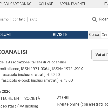
IT
PUBBLICARE CON NOI
COLLANE
APPUNTAMENTI
Rice
 siamo
contatti
aiuto
OLUMI
RIVISTE
Cerca:
COANALISI
Vai ai 
 della Associazione Italiana di Psicoanalisi
icoli all'anno, ISSN 1971-0364 , ISSNe 1972-490X
fascicolo (inclusi arretrati): € 49,50
fascicolo e-book (inclusi arretrati): € 43,00
i
2026
ATENEI
OTECHE, ENTI, SOCIETÀ
Riviste online (con arretrati, 
ceo Italia (IVA inclusa)