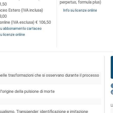
perpetuo, formula plus)
1,50
aceo Estero (IVA inclusa)
Info su licenze online
8,00
online (IVA esclusa)
106,50
 su abbonamento cartaceo
su licenze online
 nelle trasformazioni che si osservano durante il processo
l'origine della pulsione di morte
L
sualismo, Transgender: identificazione e imitazione