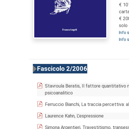
10
cart
20
solo 
Info
Info 
Fascicolo 2/2006
Stavroula Beratis, Il fattore quantitativo
psicoanalitico
Ferruccio Bianchi, La traccia percettiva: al
Laurence Kahn, L'espressione
Simona Argentieri, Travestitismo, transes