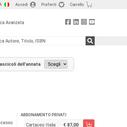
A
Accedi
Preferiti
Carrello
rca Avanzata
fascicoli dell’annata
ABBONAMENTO PRIVATI
accesso
Cartaceo Italia
87,00