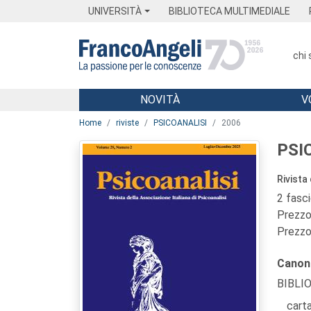
Menu
Main content
Footer
Menu
UNIVERSITÀ
BIBLIOTECA MULTIMEDIALE
chi
NOVITÀ
V
Main content
Home
riviste
PSICOANALISI
2006
PSI
Rivista
2 fasc
Prezzo 
Prezzo 
Canon
BIBLI
carta