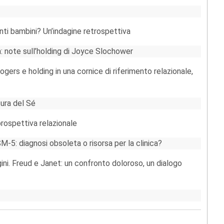
nti bambini? Un’indagine retrospettiva
n: note sull’holding di Joyce Slochower
gers e holding in una cornice di riferimento relazionale,
tura del Sé
prospettiva relazionale
M-5: diagnosi obsoleta o risorsa per la clinica?
gini. Freud e Janet: un confronto doloroso, un dialogo