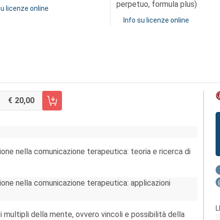
perpetuo, formula plus)
su licenze online
Info su licenze online
20,00
RRELLO FASCICOLO 3/2015
azione nella comunicazione terapeutica: teoria e ricerca di
razione nella comunicazione terapeutica: applicazioni
L
i multipli della mente, ovvero vincoli e possibilità della