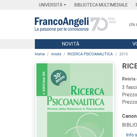
Menu
Main content
Footer
Menu
UNIVERSITÀ
BIBLIOTECA MULTIMEDIALE
chi
NOVITÀ
V
Main content
Home
riviste
RICERCA PSICOANALITICA
2015
RIC
Rivista
3 fasc
Prezzo 
Prezzo 
Canon
BIBLI
Info