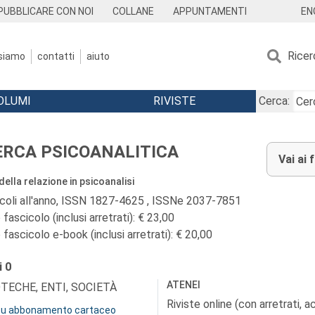
EN
PUBBLICARE CON NOI
COLLANE
APPUNTAMENTI
Ricer
 siamo
contatti
aiuto
OLUMI
RIVISTE
Cerca:
ERCA PSICOANALITICA
Vai ai 
 della relazione in psicoanalisi
icoli all'anno, ISSN 1827-4625 , ISSNe 2037-7851
fascicolo (inclusi arretrati): € 23,00
fascicolo e-book (inclusi arretrati): € 20,00
i
0
ATENEI
OTECHE, ENTI, SOCIETÀ
Riviste online (con arretrati, 
 su abbonamento cartaceo