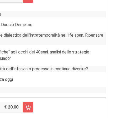
RRELLO FASCICOLO 2/2015
e
 a Duccio Demetrio
e dialettica dell’intratemporalità nel life span. Ripensare
iche" agli occhi dei 40enni: analisi delle strategie
guado"
ità dell’infanzia o processo in continuo divenire?
nza oggi
20,00
RRELLO FASCICOLO 1/2015