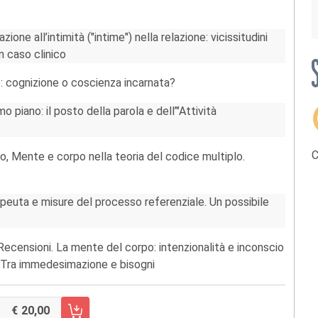
ione all’intimità ("intime") nella relazione: vicissitudini
un caso clinico
e: cognizione o coscienza incarnata?
o piano: il posto della parola e dell’"Attività
C
no, Mente e corpo nella teoria del codice multiplo.
apeuta e misure del processo referenziale. Un possibile
ecensioni. La mente del corpo: intenzionalità e inconscio
a Tra immedesimazione e bisogni
20,00