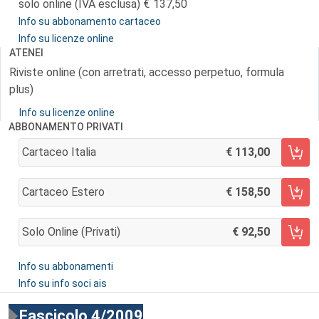
solo online (IVA esclusa)
137,50
Info su abbonamento cartaceo
Info su licenze online
ATENEI
Riviste online (con arretrati, accesso perpetuo, formula
plus)
Info su licenze online
ABBONAMENTO PRIVATI
Cartaceo Italia
113,00
AGGIUNGI AL CARRELLO
Cartaceo Estero
158,50
AGGIUNGI AL CARRELLO
Solo Online (privati)
92,50
AGGIUNGI AL CARRELLO
Info su abbonamenti
Info su info soci ais
Fascicolo 4/2009