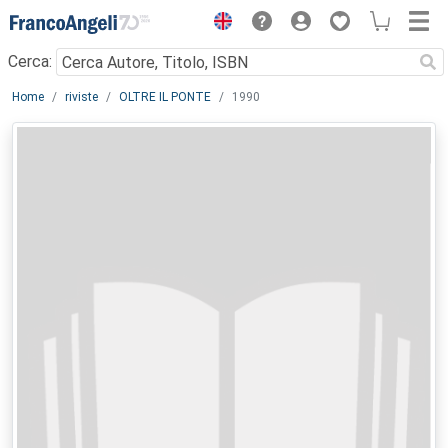
Menu
Cerca:
Main content
Home
riviste
OLTRE IL PONTE
1990