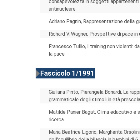
consapevolezza in soggetti appartenenti a
antinucleare
Adriano Pagnin, Rappresentazione della gu
Richard V. Wagner, Prospettive di pace in
Francesco Tullio, I training non violenti: d
la pace
Fascicolo 1/1991
Giuliana Pinto, Pierangela Bonardi, La rap
grammaticale degli stimoli in età prescol
Matilde Panier Bagat, Clima educativo e svi
ricerca
Maria Beatrice Ligorio, Margherita Orsolin
dell'equilibrio della bilancia in bambini di 6