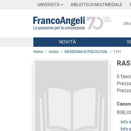
Menu
Main content
Footer
Menu
UNIVERSITÀ
BIBLIOTECA MULTIMEDIALE
chi
NOVITÀ
V
Main content
Home
riviste
RASSEGNA DI PSICOLOGIA
1991
RAS
0 fasci
Prezzo 
Prezzo 
Canon
BIBLI
Info
Info 