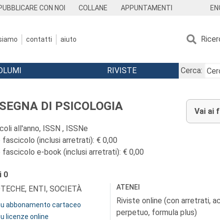
EN
PUBBLICARE CON NOI
COLLANE
APPUNTAMENTI
Ricer
 siamo
contatti
aiuto
OLUMI
RIVISTE
Cerca:
SEGNA DI PSICOLOGIA
Vai ai 
coli all'anno, ISSN , ISSNe
fascicolo (inclusi arretrati): € 0,00
fascicolo e-book (inclusi arretrati): € 0,00
i
0
ATENEI
OTECHE, ENTI, SOCIETÀ
Riviste online (con arretrati, 
 su abbonamento cartaceo
perpetuo, formula plus)
su licenze online