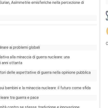
 Surian, Asimmetrie emisferiche nella percezione di
C
inare ai problemi globali
tiva alla minaccia di guerra nucleare: una
 anni ottanta
tori delle aspettative di guerra nella opinione pubblica
sui bambini e la minaccia nucleare: il futuro come sfida
cleare tra guerra e pace
anità contro se stessa: traduzione e innovazione