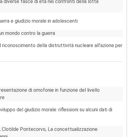
 diverse fasce di età nei confronti della lotta
erra e giudizio morale in adolescenti
 un mondo contro la guerra
al riconoscimento della distruttività nucleare all'azione per
presentazione di omofonie in funzione del livello
are
luppo del giudizio morale: riflessioni su alcuni dati di
i, Clotilde Pontecorvo, La concettualizzazione
 anni