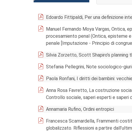
AGGIUNGI AL CA
Edoardo Fittipaldi, Per una definizione inte
Manuel Fernando Moya Vargas, Ontica, epi
procesamiento penal (Ontica, episteme e l
penale [Imputazione - Principio di congru
Silvia Zorzetto, Scott Shapiro’s planning 
Stefania Pellegrini, Note sociologico-giur
Paola Ronfani, I diritti dei bambini: vecch
Anna Rosa Favretto, La costruzione sociale
Controllo sociale, saperi esperti e saperi
Annamaria Rufino, Ordini entropici
Francesca Scamardella, Frammenti costitu
globalizzato. Riflessioni a partire dall’ul