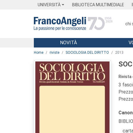
Menu
Main content
Footer
Menu
UNIVERSITÀ
BIBLIOTECA MULTIMEDIALE
chi
NOVITÀ
V
Main content
Home
riviste
SOCIOLOGIA DEL DIRITTO
2013
SOC
Rivista
3 fasc
Prezzo 
Prezzo 
Canon
BIBLI
carta