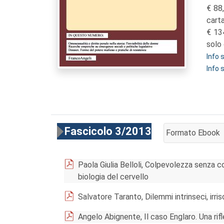
88
cart
13
solo 
Info
Info 
Fascicolo 3/2013
Formato Ebook
AGGIUNGI AL CA
Paola Giulia Belloli, Colpevolezza senza co
biologia del cervello
Salvatore Taranto, Dilemmi intrinseci, irris
Angelo Abignente, Il caso Englaro. Una ri