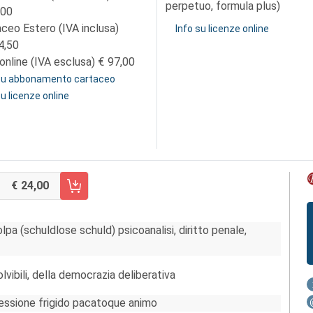
perpetuo, formula plus)
,00
aceo Estero (IVA inclusa)
Info su licenze online
4,50
online (IVA esclusa)
97,00
 su abbonamento cartaceo
su licenze online
24,00
RRELLO FASCICOLO 3/2013
lpa (schuldlose schuld) psicoanalisi, diritto penale,
olvibili, della democrazia deliberativa
flessione frigido pacatoque animo