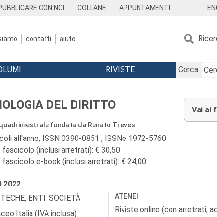
EN
PUBBLICARE CON NOI
COLLANE
APPUNTAMENTI
Ricer
 siamo
contatti
aiuto
OLUMI
RIVISTE
Cerca:
IOLOGIA DEL DIRITTO
Vai ai 
 quadrimestrale fondata da Renato Treves
icoli all'anno, ISSN 0390-0851 , ISSNe 1972-5760
fascicolo (inclusi arretrati): € 30,50
fascicolo e-book (inclusi arretrati): € 24,00
i
2022
ATENEI
OTECHE, ENTI, SOCIETÀ
Riviste online (con arretrati, 
ceo Italia (IVA inclusa)