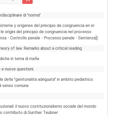
RRELLO FASCICOLO 2/2013
rdisciplinare di "norma"
steme y orígenes del principio de congruencia en el
e origini del principio de congruencia nel processo
enza - Controllo penale - Processo penale - Sentenza])
theory of law. Remarks about a critical reading
idiche in tema di mafia
ie e nuove questioni
 della "genitorialità adeguata" in ambito pediatrico.
 di senso comune
zionali: il nuovo costituzionalismo sociale del mondo
timo contributo di Gunther Teubner