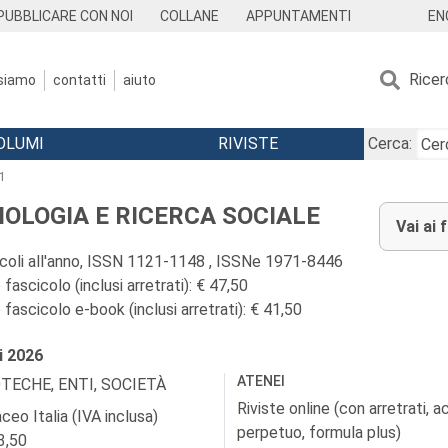
EN
PUBBLICARE CON NOI
COLLANE
APPUNTAMENTI
Ricer
 siamo
contatti
aiuto
OLUMI
RIVISTE
Cerca:
1
IOLOGIA E RICERCA SOCIALE
Vai ai 
icoli all'anno, ISSN 1121-1148 , ISSNe 1971-8446
fascicolo (inclusi arretrati): € 47,50
fascicolo e-book (inclusi arretrati): € 41,50
i
2026
ATENEI
OTECHE, ENTI, SOCIETÀ
Riviste online (con arretrati, 
ceo Italia (IVA inclusa)
perpetuo, formula plus)
3,50