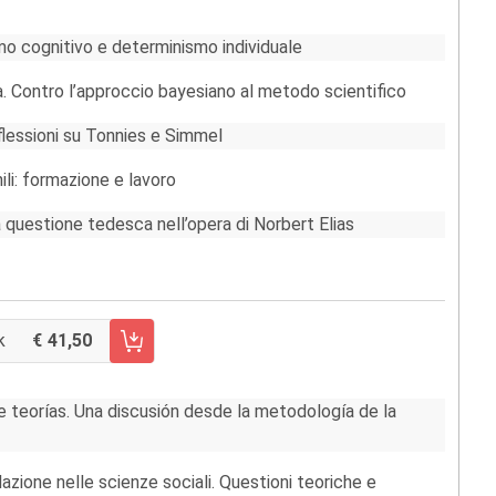
smo cognitivo e determinismo individuale
à. Contro l’approccio bayesiano al metodo scientifico
iflessioni su Tonnies e Simmel
li: formazione e lavoro
 questione tedesca nell’opera di Norbert Elias
k
41,50
CARRELLO FASCICOLO 94/2011
de teorías. Una discusión desde la metodología de la
zione nelle scienze sociali. Questioni teoriche e