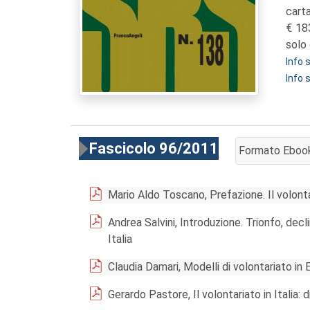
cart
18
solo 
Info
Info 
Fascicolo 96/2011
Formato Eboo
AGGIUNGI AL 
Mario Aldo Toscano, Prefazione. Il volontar
Andrea Salvini, Introduzione. Trionfo, decl
Italia
Claudia Damari, Modelli di volontariato in 
Gerardo Pastore, Il volontariato in Italia: