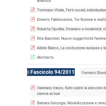
analitica"
Tommaso Vitale, Fatti sociali, individuali
Ernesto Fabbricatore, Tra finzione e realt
Roberta Cipollini, Straniero e modernità: r
Rita Biancheri, Nuove soggettività femmini
Adele Bianco, La costruzione europea e la
Abstracts
Fascicolo 94/2011
Formato Eboo
AGGIUNGI AL 
Valeriano Iranzo, Kuhn sobre la elección 
ciencia actual
Barbara Sonzogni, Modellizzazione e simula