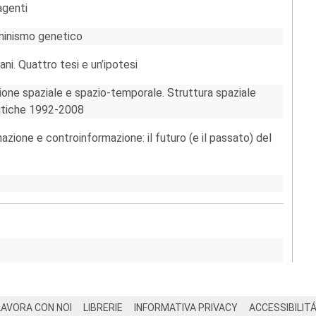
agenti
rminismo genetico
ni. Quattro tesi e un’ipotesi
zione spaziale e spazio-temporale. Struttura spaziale
olitiche 1992-2008
azione e controinformazione: il futuro (e il passato) del
LAVORA CON NOI
LIBRERIE
INFORMATIVA PRIVACY
ACCESSIBILIT