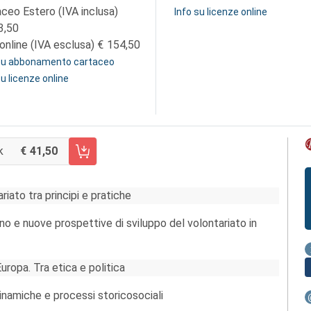
aceo Estero (IVA inclusa)
Info su licenze online
3,50
online (IVA esclusa)
154,50
 su abbonamento cartaceo
su licenze online
k
41,50
CARRELLO FASCICOLO 96/2011
iato tra principi e pratiche
ino e nuove prospettive di sviluppo del volontariato in
Europa. Tra etica e politica
 dinamiche e processi storicosociali