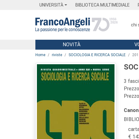
Menu
Main content
Footer
Menu
UNIVERSITÀ
BIBLIOTECA MULTIMEDIALE
chi
NOVITÀ
V
Main content
Home
riviste
SOCIOLOGIA E RICERCA SOCIALE
201
SOC
3 fasc
Prezzo 
Prezzo 
Canon
BIBLI
carta
14