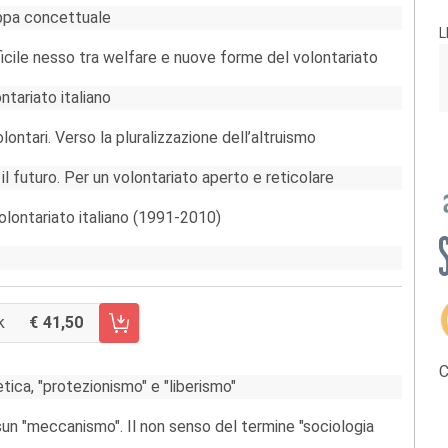
appa concettuale
L
fficile nesso tra welfare e nuove forme del volontariato
ontariato italiano
volontari. Verso la pluralizzazione dell’altruismo
 il futuro. Per un volontariato aperto e reticolare
olontariato italiano (1991-2010)
k
41,50
CARRELLO FASCICOLO 95/2011
C
etica, "protezionismo" e "liberismo"
sun "meccanismo". Il non senso del termine "sociologia