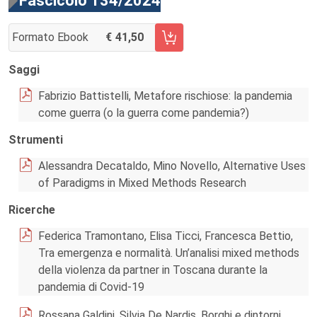
Fascicolo 134/2024
Formato Ebook
41,50
AGGIUNGI AL CARRELLO FASCICOLO 134/2024
Saggi
Fabrizio Battistelli, Metafore rischiose: la pandemia
come guerra (o la guerra come pandemia?)
Strumenti
Alessandra Decataldo, Mino Novello, Alternative Uses
of Paradigms in Mixed Methods Research
Ricerche
Federica Tramontano, Elisa Ticci, Francesca Bettio,
Tra emergenza e normalità. Un’analisi mixed methods
della violenza da partner in Toscana durante la
pandemia di Covid-19
Rossana Galdini, Silvia De Nardis, Borghi e dintorni.