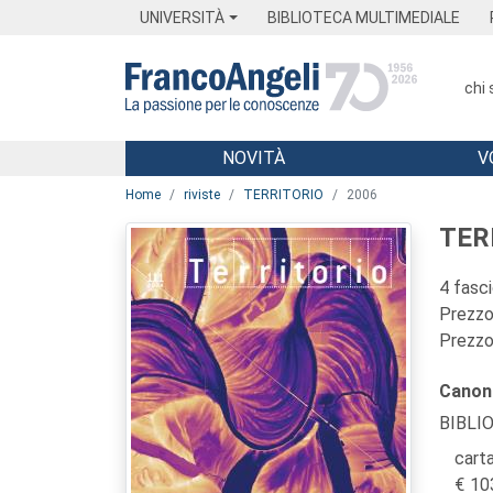
Menu
Main content
Footer
Menu
UNIVERSITÀ
BIBLIOTECA MULTIMEDIALE
chi
NOVITÀ
V
Main content
Home
riviste
TERRITORIO
2006
TER
4 fasc
Prezzo 
Prezzo 
Canon
BIBLI
carta
10