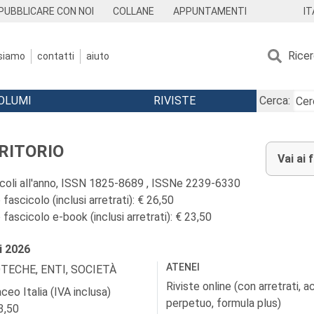
IT
PUBBLICARE CON NOI
COLLANE
APPUNTAMENTI
Rice
 siamo
contatti
aiuto
OLUMI
RIVISTE
Cerca:
RITORIO
Vai ai 
icoli all'anno, ISSN 1825-8689 , ISSNe 2239-6330
fascicolo (inclusi arretrati): € 26,50
fascicolo e-book (inclusi arretrati): € 23,50
i
2026
ATENEI
OTECHE, ENTI, SOCIETÀ
Riviste online (con arretrati, 
ceo Italia (IVA inclusa)
perpetuo, formula plus)
3,50