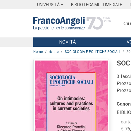
Menu
Main content
Footer
Menu
UNIVERSITÀ
BIBLIOTECA MULTIMEDIALE
chi
NOVITÀ
V
Main content
Home
riviste
SOCIOLOGIA E POLITICHE SOCIALI
20
SOC
3 fasc
Prezzo 
Prezzo 
Canon
BIBLI
carta
76