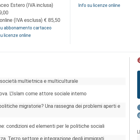
aceo Estero (IVA inclusa)
Info su licenze online
9,00
online (IVA esclusa)
85,50
 su abbonamento cartaceo
su licenze online
 società multietnica e multiculturale
prova. L'Islam come attore sociale interno
olitiche migratorie? Una rassegna dei problemi aperti e
ne: condizioni ed elementi per le politiche sociali
L
azza. Terzo settore e integrazione degli immigrati