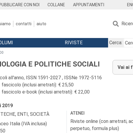
EN
PUBBLICARE CON NOI
COLLANE
APPUNTAMENTI
Ricer
 siamo
contatti
aiuto
OLUMI
RIVISTE
Cerca:
00
IOLOGIA E POLITICHE SOCIALI
Vai ai 
icoli all'anno, ISSN 1591-2027 , ISSNe 1972-5116
fascicolo (inclusi arretrati): € 25,50
fascicolo e-book (inclusi arretrati): € 22,00
i
2019
ATENEI
OTECHE, ENTI, SOCIETÀ
Riviste online (con arretrati, 
ceo Italia (IVA inclusa)
perpetuo, formula plus)
,50