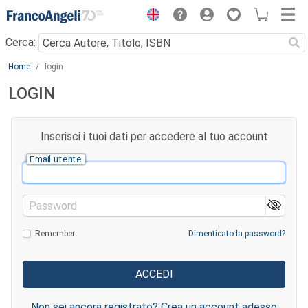
Menu
Cerca:
Main content
Home
login
LOGIN
Inserisci i tuoi dati per accedere al tuo account
Email utente
Password
Remember
Dimenticato la password?
Non sei ancora registrato? Crea un account adesso