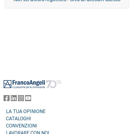
Footer
LA TUA OPINIONE
CATALOGHI
CONVENZIONI
LAVORARE CON NOI