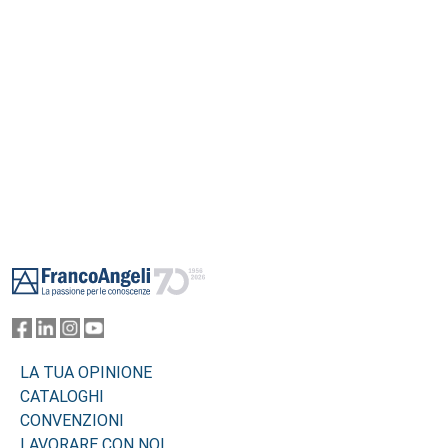
Footer
LA TUA OPINIONE
CATALOGHI
CONVENZIONI
LAVORARE CON NOI