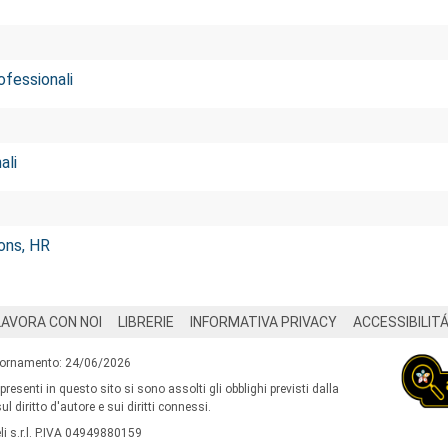
ofessionali
ali
ons, HR
LAVORA CON NOI
LIBRERIE
INFORMATIVA PRIVACY
ACCESSIBILIT
iornamento: 24/06/2026
 presenti in questo sito si sono assolti gli obblighi previsti dalla
l diritto d'autore e sui diritti connessi.
i s.r.l. P.IVA 04949880159