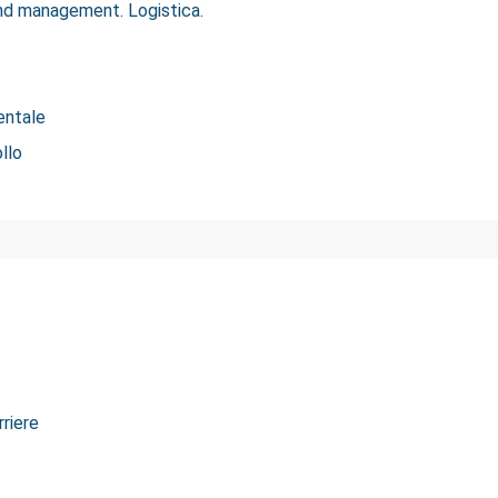
nd management. Logistica.
ientale
llo
rriere