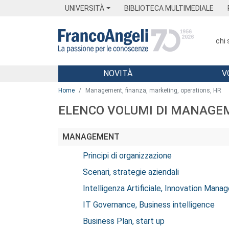
Menu
Main content
Footer
Menu
UNIVERSITÀ
BIBLIOTECA MULTIMEDIALE
chi
NOVITÀ
V
Main content
Home
Management, finanza, marketing, operations, HR
ELENCO VOLUMI DI MANAGEM
MANAGEMENT
Principi di organizzazione
Scenari, strategie aziendali
Intelligenza Artificiale, Innovation Man
IT Governance, Business intelligence
Business Plan, start up