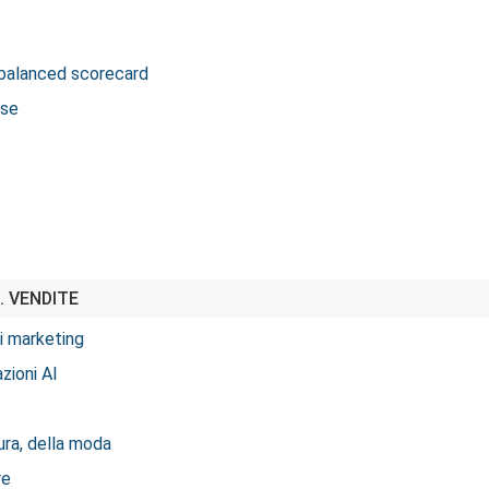
, balanced scorecard
ese
. VENDITE
ni marketing
zioni AI
tura, della moda
re