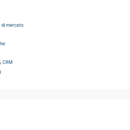
e di mercato
che
on, CRM
g