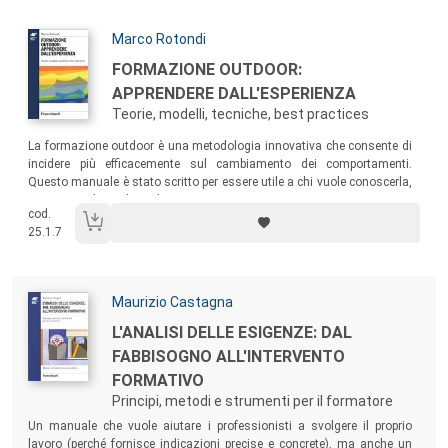
Autori:
Marco Rotondi
Titolo:
FORMAZIONE OUTDOOR:
APPRENDERE DALL'ESPERIENZA
Teorie, modelli, tecniche, best practices
Sommario:
La formazione outdoor è una metodologia innovativa che consente di
incidere più efficacemente sul cambiamento dei comportamenti.
Questo manuale è stato scritto per essere utile a chi vuole conoscerla,
sperimentarla, realizzarla
cod.
25.1.7
Autori:
Maurizio Castagna
Titolo:
L'ANALISI DELLE ESIGENZE: DAL
FABBISOGNO ALL'INTERVENTO
FORMATIVO
Principi, metodi e strumenti per il formatore
Sommario:
Un manuale che vuole aiutare i professionisti a svolgere il proprio
lavoro (perché fornisce indicazioni precise e concrete), ma anche un