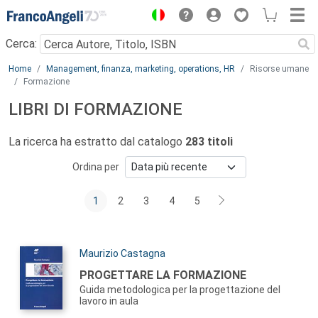
Menu
Cerca:
Main content
Home
Management, finanza, marketing, operations, HR
Risorse umane
Formazione
LIBRI DI FORMAZIONE
La ricerca ha estratto dal catalogo
283 titoli
Ordina per
1
2
3
4
5
Autori:
Maurizio Castagna
Titolo:
PROGETTARE LA FORMAZIONE
Guida metodologica per la progettazione del
lavoro in aula