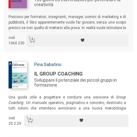
creatività
Sommario:
Prezioso per formatori, insegnanti, manager, uomini di marketing e di
pubblicità, il libro apparentemente vuole far giocare, senza uno scopo
preciso se non quello di mettersi alla prova. In realtà vuole stimolare la
disponibilità a scoprire soluzioni diverse, a diventare consapevoli dei
cod.
meccanismi che appannano le potenzialità creative e ad apprendere
1060.230
tecniche che le favoriscono.
Autori:
Pina Sabatino
Titolo:
IL GROUP COACHING
Sviluppare il potenziale dei piccoli gruppi in
formazione
Sommario:
Una guida utile a progettare e condurre una sessione di
Group
Coaching.
Un manuale operativo, pragmatico e concreto, destinato a
tutti coloro che intendano avvicinarsi a una nuova metodologia
formativa capace di trasformare l’aula tradizionale in una vera e
cod.
propria palestra di apprendimento.
25.2.29