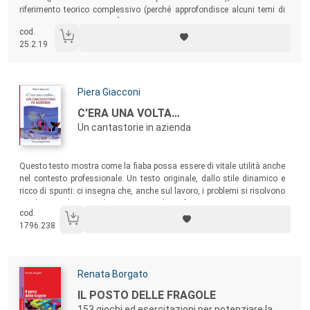
riferimento teorico complessivo (perché approfondisce alcuni temi di
fondo della formazione). È destinato sia a chi inizia la sua attività di
cod.
formatore, sia a coloro che già operano da anni nel settore e vogliono
25.2.19
verificare e confrontare i propri metodi e le proprie convinzioni.
Autori:
Piera Giacconi
Titolo:
C'ERA UNA VOLTA…
Un cantastorie in azienda
Sommario:
Questo testo mostra come la fiaba possa essere di vitale utilità anche
nel contesto professionale. Un testo originale, dallo stile dinamico e
ricco di spunti: ci insegna che, anche sul lavoro, i problemi si risolvono
con la gioia di vivere e la passione per la professione.
cod.
1796.238
Autori:
Renata Borgato
Titolo:
IL POSTO DELLE FRAGOLE
153 giochi ed esercitazioni per potenziare la