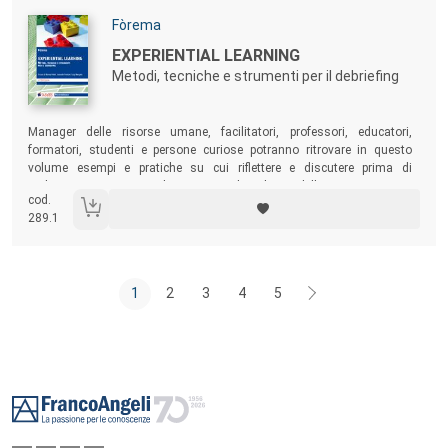
Autori:
Fòrema
Titolo:
EXPERIENTIAL LEARNING
Metodi, tecniche e strumenti per il debriefing
Sommario:
Manager delle risorse umane, facilitatori, professori, educatori,
formatori, studenti e persone curiose potranno ritrovare in questo
volume esempi e pratiche su cui riflettere e discutere prima di
realizzare un percorso di crescita e di sviluppo delle persone, sia in
cod.
ambienti formali che in quelli informali e non formali.
289.1
1
2
3
4
5
Footer