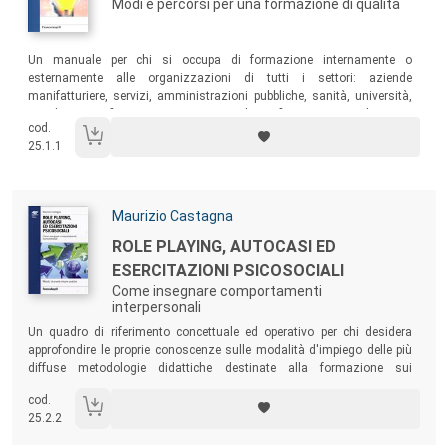
Modi e percorsi per una formazione di qualità
Sommario:
Un manuale per chi si occupa di formazione internamente o
esternamente alle organizzazioni di tutti i settori: aziende
manifatturiere, servizi, amministrazioni pubbliche, sanità, università,
scuola, no-profit. E, ancora, sport, polizia, finanza, enti religiosi e
cod.
sociali.
25.1.1
Autori:
Maurizio Castagna
Titolo:
ROLE PLAYING, AUTOCASI ED
ESERCITAZIONI PSICOSOCIALI
Come insegnare comportamenti
interpersonali
Sommario:
Un quadro di riferimento concettuale ed operativo per chi desidera
approfondire le proprie conoscenze sulle modalità d'impiego delle più
diffuse metodologie didattiche destinate alla formazione sui
comportamenti organizzativi.
cod.
25.2.2