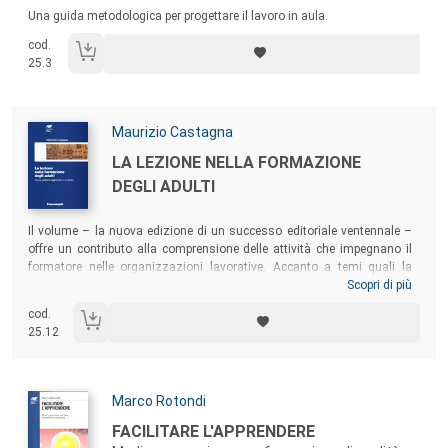
Sommario:
Una guida metodologica per progettare il lavoro in aula.
cod.
25.3
Autori:
Maurizio Castagna
Titolo:
LA LEZIONE NELLA FORMAZIONE
DEGLI ADULTI
Sommario:
Il volume – la nuova edizione di un successo editoriale ventennale –
offre un contributo alla comprensione delle attività che impegnano il
formatore nelle organizzazioni lavorative. Accanto a temi quali la
preparazione di una lezione, la creazione e la presentazione di slide, la
Scopri di più
gestione delle obiezioni, sono affrontate nuove problematiche: come
cod.
gestire l’ansia e il tempo; l’atteggiamento da tenere mentre si insegna;
25.12
come gestire situazioni di conflitto, ecc.
Autori:
Marco Rotondi
Titolo:
FACILITARE L'APPRENDERE