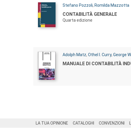
Autori:
Stefano Pozzoli
,
Romilda Mazzotta
Titolo:
CONTABILITÀ GENERALE
Quarta edizione
Autori:
Adolph Matz
,
Othel I. Curry
,
George W.
Titolo:
MANUALE DI CONTABILITÀ IN
Footer
LA TUA OPINIONE
CATALOGHI
CONVENZIONI