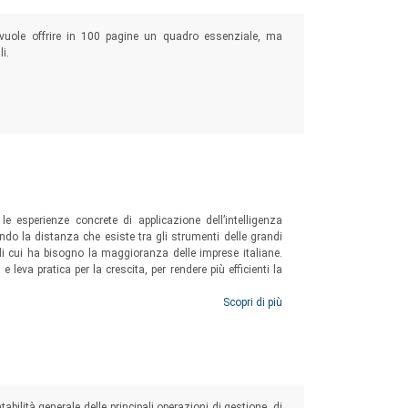
 vuole offrire in 100 pagine un quadro essenziale, ma
i.
e esperienze concrete di applicazione dell’intelligenza
mando la distanza che esiste tra gli strumenti delle grandi
 di cui ha bisogno la maggioranza delle imprese italiane.
 e leva pratica per la crescita, per rendere più efficienti la
Scopri di più
e PMI
abilità generale delle principali operazioni di gestione, di