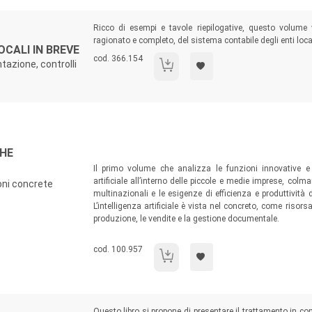
Sommario:
Ricco di esempi e tavole riepilogative, questo volume
ragionato e completo, del sistema contabile degli enti local
OCALI IN BREVE
Codice libro:
cod. 366.154
azione, controlli
La contabilita' degli enti locali in breve
Sommario:
CHE
Il primo volume che analizza le funzioni innovative e l
artificiale all’interno delle piccole e medie imprese, col
ioni concrete
multinazionali e le esigenze di efficienza e produttività
L’intelligenza artificiale è vista nel concreto, come risorsa
produzione, le vendite e la gestione documentale.
Codice libro:
cod. 100.957
L'intelligenza Artificiale che rivoluziona l
Sommario:
Questo libro si propone di presentare il trattamento in cont