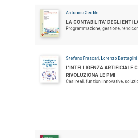
Autori:
Antonino Gentile
Titolo:
LA CONTABILITA' DEGLI ENTI L
Programmazione, gestione, rendicont
Autori:
Stefano Frascari
,
Lorenzo Battaglini
Titolo:
L'INTELLIGENZA ARTIFICIALE 
RIVOLUZIONA LE PMI
Casi reali, funzioni innovative, soluz