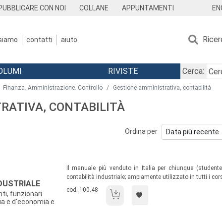
EN
PUBBLICARE CON NOI
COLLANE
APPUNTAMENTI
Ricer
 siamo
contatti
aiuto
OLUMI
RIVISTE
Cerca:
Finanza. Amministrazione. Controllo
Gestione amministrativa, contabilità
TRATIVA, CONTABILITÀ
Ordina per
Sommario:
Il manuale più venduto in Italia per chiunque (studente 
contabilità industriale; ampiamente utilizzato in tutti i cor
DUSTRIALE
Codice libro:
cod. 100.48
nti, funzionari
La moderna contabilità industriale
ria e d'economia e