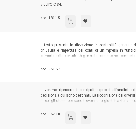
e dell’OIC 34.
Codice libro:
cod. 1811.5
La disciplina dei ricavi
Sommario:
Il testo presenta la rilevazione in contabilità generale 
chiusura e riapertura dei conti di un’impresa in funzi
primario della contabilità generale consiste nel consentir
rappresentazione del capitale di funzionamento, si è cu
operazioni di gestione e il bilancio.
Codice libro:
cod. 361.57
Sommario:
Il volume ripercorre i principali approcci all’analisi d
decisionale cui sono destinati. La ricognizione dei divers
in cui gli stessi possono trovare una giustificazione. L’e
rendendo comprensibili e coerenti le caratteristiche “tecn
modo razionale.
Codice libro:
cod. 367.18
Analisi dei costi