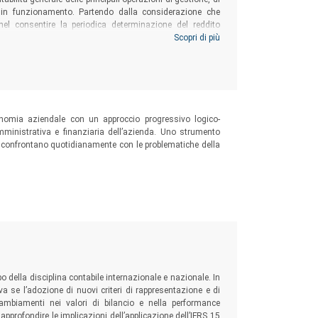
a in funzionamento. Partendo dalla considerazione che
e nel consentire la periodica determinazione del reddito
pitale di funzionamento, si è curato in modo particolare il
Scopri di più
ncio.
onomia aziendale con un approccio progressivo logico-
mministrativa e finanziaria dell’azienda. Uno strumento
si confrontano quotidianamente con le problematiche della
 della disciplina contabile internazionale e nazionale. In
va se l’adozione di nuovi criteri di rappresentazione e di
ambiamenti nei valori di bilancio e nella performance
e approfondire le implicazioni dell’applicazione dell’IFRS 15