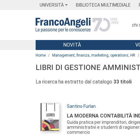
Menu
Main content
Footer
Menu
UNIVERSITÀ
BIBLIOTECA MULTIMEDIALE
chi
NOVITÀ
V
Main content
Home
Management, finanza, marketing, operations, HR
LIBRI DI GESTIONE AMMINIS
La ricerca ha estratto dal catalogo
33 titoli
Autori:
Santino Furlan
Titolo:
LA MODERNA CONTABILITÀ IN
Guida pratica per imprenditori, dirige
amministrativi e studenti di ragione
commercio