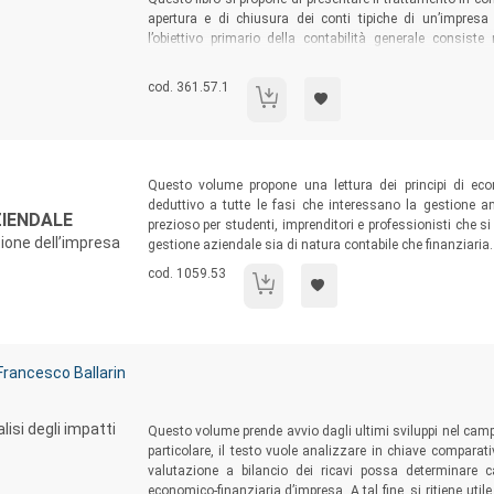
apertura e di chiusura dei conti tipiche di un’impres
l’obiettivo primario della contabilità generale consist
d’esercizio di un’impresa e la rappresentazione del suo ca
collegamento tra le singole operazioni di gestione e il bila
Codice libro:
cod. 361.57.1
Contabilità d'impresa
Sommario:
Questo volume propone una lettura dei principi di ec
deduttivo a tutte le fasi che interessano la gestione a
ZIENDALE
prezioso per studenti, imprenditori e professionisti che 
tione dell’impresa
gestione aziendale sia di natura contabile che finanziaria.
Codice libro:
cod. 1059.53
Fondamenti di economia aziendale
Sommario:
Francesco Ballarin
lisi degli impatti
Questo volume prende avvio dagli ultimi sviluppi nel campo
particolare, il testo vuole analizzare in chiave comparati
valutazione a bilancio dei ricavi possa determinare c
economico-finanziaria d’impresa. A tal fine, si ritiene util