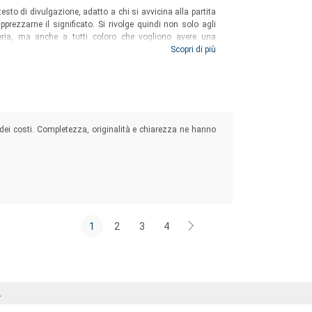
esto di divulgazione, adatto a chi si avvicina alla partita
pprezzarne il significato. Si rivolge quindi non solo agli
eria, ma anche a tutti coloro che vogliono avere una
mbattono per questioni professionali, e necessitano di
Scopri di più
i un livello elevato di approfondimento.
à dei costi. Completezza, originalità e chiarezza ne hanno
1
2
3
4
Á