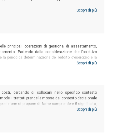
Scopri di più
delle principali operazioni di gestione, di assestamento,
onamento. Partendo dalla considerazione che l’obiettivo
e la periodica determinazione del reddito d’esercizio e la
rato in modo particolare il collegamento tra le singole
Scopri di più
ei costi, cercando di collocarli nello specifico contesto
i modelli trattati prende le mosse dal contesto decisionale
sposizione si propone di farne comprendere il significato,
iche” degli stessi, guidando le scelte di progettazione in
Scopri di più