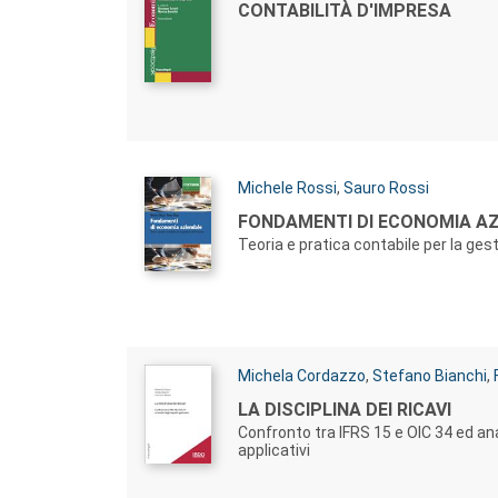
Autori:
Titolo:
CONTABILITÀ D'IMPRESA
Autori:
Michele Rossi
,
Sauro Rossi
Titolo:
FONDAMENTI DI ECONOMIA A
Teoria e pratica contabile per la ges
Autori:
Michela Cordazzo
,
Stefano Bianchi
,
Titolo:
LA DISCIPLINA DEI RICAVI
Confronto tra IFRS 15 e OIC 34 ed ana
applicativi