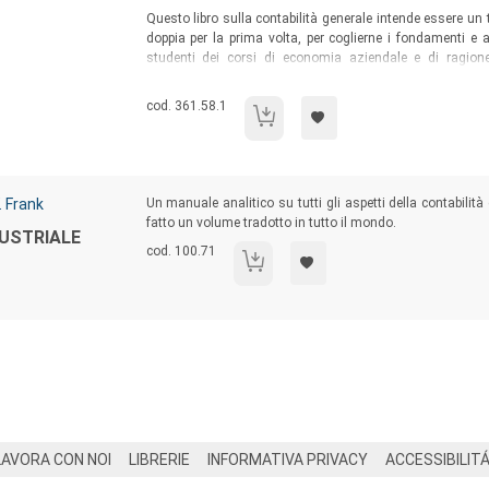
Sommario:
Questo libro sulla contabilità generale intende essere un t
doppia per la prima volta, per coglierne i fondamenti e a
studenti dei corsi di economia aziendale e di ragion
conoscenza basica della materia, magari perché vi si i
apprenderne i rudimenti in tempi brevi e senza la pretesa d
Codice libro:
cod. 361.58.1
Contabilità generale
Sommario:
 Frank
Un manuale analitico su tutti gli aspetti della contabilit
fatto un volume tradotto in tutto il mondo.
DUSTRIALE
Codice libro:
cod. 100.71
Manuale di contabilità industriale
LAVORA CON NOI
LIBRERIE
INFORMATIVA PRIVACY
ACCESSIBILIT