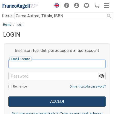
Menu
Cerca:
Main content
Home
login
LOGIN
Inserisci i tuoi dati per accedere al tuo account
Email utente
Password
Remember
Dimenticato la password?
Non sei ancora registrato? Crea un account adesso