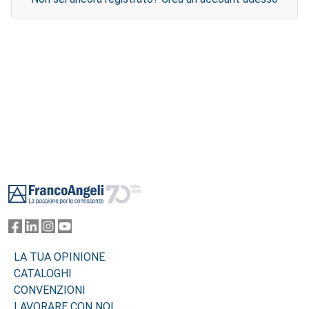
Footer
LA TUA OPINIONE
CATALOGHI
CONVENZIONI
LAVORARE CON NOI