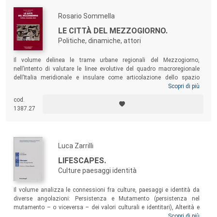
centralità da praticare attraverso una rinnovata attrattività.
Rosario Sommella
LE CITTÀ DEL MEZZOGIORNO.
Politiche, dinamiche, attori
Il volume delinea le trame urbane regionali del Mezzogiorno,
nell’intento di valutare le linee evolutive del quadro macroregionale
dell’Italia meridionale e insulare come articolazione dello spazio
europeo. L’attenzione è rivolta a varie realtà regionali, attraverso le
Scopri di più
quali si evidenziano alcuni degli elementi di fondo delle dinamiche che
cod.
caratterizzano singole realtà urbane, delle politiche seguite negli ultimi
1387.27
anni, degli attori protagonisti del mutamento.
Luca Zarrilli
LIFESCAPES.
Culture paesaggi identità
Il volume analizza le connessioni fra culture, paesaggi e identità da
diverse angolazioni: Persistenza e Mutamento (persistenza nel
mutamento – o viceversa – dei valori culturali e identitari), Alterità e
Deformazione (“deformazione” di valori e paesaggi a opera di culture
Scopri di più