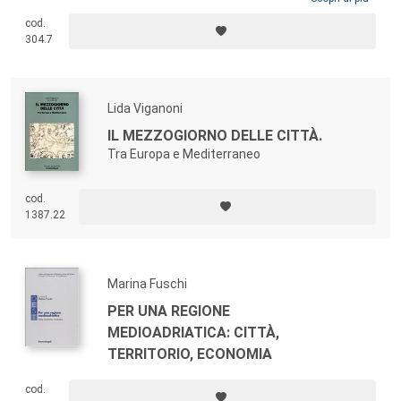
“altre”), Progetto e Recupero (recupero delle espressioni materiali e
cod.
immateriali di “generi di vita” distanti dalla cultura urbano-industriale).
304.7
Il turismo culturale “minore” è visto come fruizione e condivisione delle
espressioni culturali e dei caratteri identitari di un territorio.
Lida Viganoni
IL MEZZOGIORNO DELLE CITTÀ.
Tra Europa e Mediterraneo
cod.
1387.22
Marina Fuschi
PER UNA REGIONE
MEDIOADRIATICA: CITTÀ,
TERRITORIO, ECONOMIA
cod.