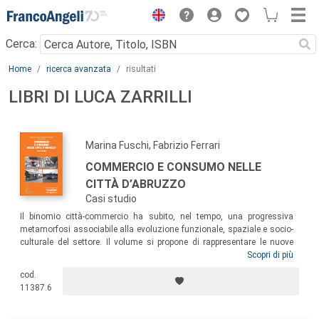
Menu
Cerca:
Main content
Home
ricerca avanzata
risultati
LIBRI DI LUCA ZARRILLI
Marina Fuschi, Fabrizio Ferrari
COMMERCIO E CONSUMO NELLE
CITTÀ D’ABRUZZO
Casi studio
Il binomio città-commercio ha subito, nel tempo, una progressiva
metamorfosi associabile alla evoluzione funzionale, spaziale e socio-
culturale del settore. Il volume si propone di rappresentare le nuove
geografie commerciali delle principali città d’Abruzzo. I contributi
Scopri di più
mirano a restituire una certa varietà di situazioni urbane: dal ruolo che
cod.
il commercio può esprimere nel definire la resilienza di una città
11387.6
terremotata come L’Aquila a quello di principale driver economico-
sociale per una città come Pescara alla ricerca di una conferma di