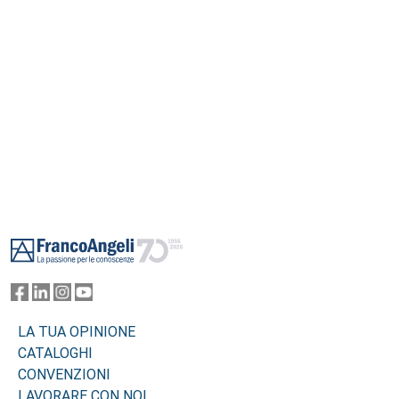
Footer
LA TUA OPINIONE
CATALOGHI
CONVENZIONI
LAVORARE CON NOI