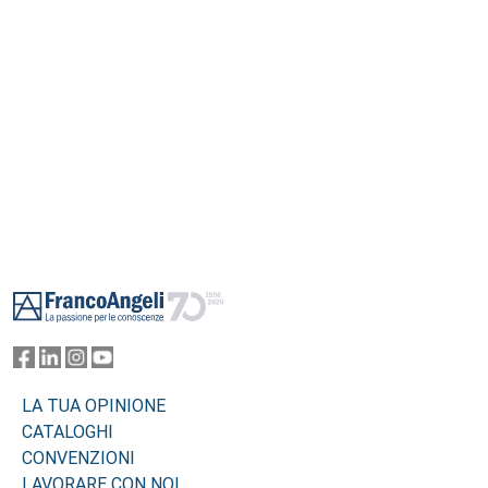
Footer
LA TUA OPINIONE
CATALOGHI
CONVENZIONI
LAVORARE CON NOI