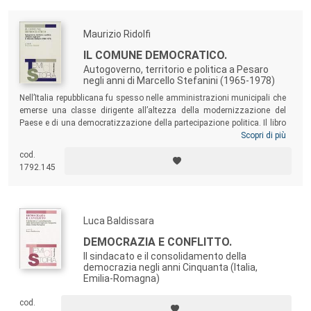
Maurizio Ridolfi
IL COMUNE DEMOCRATICO.
Autogoverno, territorio e politica a Pesaro
negli anni di Marcello Stefanini (1965-1978)
Nell’Italia repubblicana fu spesso nelle amministrazioni municipali che
emerse una classe dirigente all’altezza della modernizzazione del
Paese e di una democratizzazione della partecipazione politica. Il libro
esamina il caso di Pesaro, con attenzione agli anni tra il 1965 e il
Scopri di più
1978, in cui sindaco fu Marcello Stefanini. Una vicenda esemplare
cod.
degli anni della “grande trasformazione”, attraverso un forte nesso tra
1792.145
tradizioni civiche e culture di governo municipale, classi dirigenti e
sviluppo della società locale.
Luca Baldissara
DEMOCRAZIA E CONFLITTO.
Il sindacato e il consolidamento della
democrazia negli anni Cinquanta (Italia,
Emilia-Romagna)
cod.