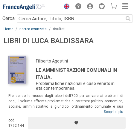
Menu
Cerca:
Main content
Home
ricerca avanzata
risultati
LIBRI DI LUCA BALDISSARA
Filiberto Agostini
LE AMMINISTRAZIONI COMUNALI IN
ITALIA.
Problematiche nazionali e caso veneto in
età contemporanea
Prendendo le mosse dagli albori dell’800 per arrivare ai problemi di
oggi, il volume affronta problematiche di carattere politico, economico,
sociale, amministrativo e giuridico: ordinamento comunale e sua
trasformazione, ceti dirigenti, rapporti fra amministrazione e politica,
Scopri di più
autonomie municipali, cittadinanza politica, leggi elettorali,
cod.
assistenza e servizi sociali, fiscalità comunale, problemi di assetto e
1792.144
di relazioni dopo l’istituzione delle regioni. L’ottica nazionale è
arricchita dall’analisi della realtà regionale veneta.