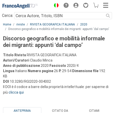
Menu
Cerca:
Main content
Home
riviste
RIVISTA GEOGRAFICA ITALIANA
2020
Discorso geografico e mobilità informale dei migranti: appunti ‘dal campo’
Discorso geografico e mobilità informale
dei migranti: appunti ‘dal campo’
Titolo Rivista
RIVISTA GEOGRAFICA ITALIANA
Autori/Curatori
Claudio Minca
Anno di pubblicazione
2020
Fascicolo
2020/4
Lingua
Italiano
Numero pagine
26
P.
29-54
Dimensione file
192
KB
DOI
10.3280/RGI2020-004002
Il DOI è il codice a barre della proprietà intellettuale: per saperne di
più
clicca qui
ANTEPRIMA
CITATO DA
CITAMI