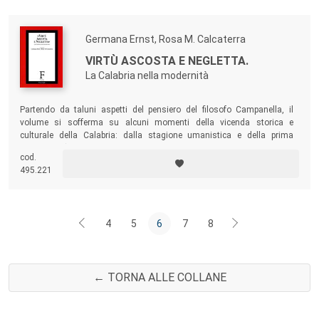
Germana Ernst, Rosa M. Calcaterra
VIRTÙ ASCOSTA E NEGLETTA.
La Calabria nella modernità
Partendo da taluni aspetti del pensiero del filosofo Campanella, il
volume si sofferma su alcuni momenti della vicenda storica e
culturale della Calabria: dalla stagione umanistica e della prima
modernità (dall’Accademia Cosentina alla filosofia nuova di Telesio,
cod.
alla partecipazione al dibattito sulla nuova scienza) fino alle immagini
495.221
stereotipate dei secoli successivi.
4
5
6
7
8
← TORNA ALLE COLLANE