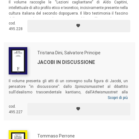
Il volume raccoglie le “Lezioni cagliaritane” di Aldo Capitini,
intellettuale di alto profilo etico e teoretico, incisivamente presente nella
cultura italiana del secondo dopoguerra. Il libro testimonia il fascino
della sua parola, capace di attivare e rinsaldare nell’animo dei giovani
cod.
la fede negli ideali di democrazia, laicità, religiosità, che sono il fulcro
495.228
del suo appassionato insegnamento.
Tristana Dini, Salvatore Principe
JACOBI IN DISCUSSIONE
Il volume presenta gli atti di un convegno sulla figura di Jacobi, un
pensatore “in discussione”: dallo
Spinozismusstreit
al dibattito
sull’idealismo trascendentale kantiano, dall’
Atheismusstreit
alla
disputa sulla filosofia della natura e dell’identità di Schelling, le
Scopri di più
principali controversie filosofiche della Germania a cavallo tra fine
cod.
Settecento e inizio Ottocento vedono Jacobi protagonista di un
495.227
intenso confronto con i contemporanei…
Tommaso Perrone