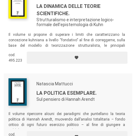
LA DINAMICA DELLE TEORIE
SCIENTIFICHE.
Strutturalismo e interpretazione logico-
formale dell'epistemologia di Kuhn
Il volume si propone di superare i limiti che caratterizzano la
concezione kuhniana a livello “fondativo” al fine di correggerne, sulla
base del modello di teorizzazione strutturalista, le principali
aberrazioni – irrazionalismo, soggettivismo, relativismo – da questa
cod.
ingiustamente subite.
495.223
Natascia Mattucci
LA POLITICA ESEMPLARE.
Sul pensiero di Hannah Arendt
Il volume ripercorre alcuni dei paradigmi che puntellano la teoria
politica di Hannah Arendt, muovendo dall’analisi totalitaria – fondo
critico di ogni futuro esercizio politico – al fine di giungere a
un’elaborazione di concetti centrali per un orizzonte politico
cod.
relazionale: il mondo comune, la responsabilità, il giudizio e la