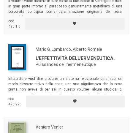
Il volume vuole mettere in luce come la riflessione di Kierkegaard ruoti
in gran parte intorno al paradosso genuinamente metafisico di una
corporeità concepita come determinazione originaria del reale,
irriducibile in quanto tale allo spirito: tale paradosso costituisce
cod.
l’autentico fondamento dell’eroica ma non irragionevole “fede di
495.1.6
Abramo”, tratteggiata dal filosofo in
Timore e tremore
.
Mario G. Lombardo, Alberto Romele
L'EFFETTIVITÀ DELL'ERMENEUTICA.
Puissances de l'herméneutique
Interpretare vuol dire produrre un sistema relazionale dinamico, un
modo d’essere attivo della cosa, una sua significanza che la cosa
prima non aveva di per sé. In questo volume, alcuni studiosi di
ermeneutica affrontano alcuni dei nodi chiave di quello che ormai è
cod.
diventato un campo vastissimo d’indagine.
495.225
Veniero Venier