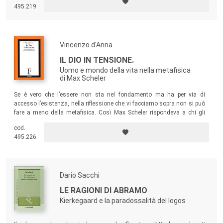
495.219
partecipazione.
Vincenzo d'Anna
IL DIO IN TENSIONE.
Uomo e mondo della vita nella metafisica
di Max Scheler
Se è vero che l’essere non sta nel fondamento ma ha per via di
accesso l’esistenza, nella riflessione che vi facciamo sopra non si può
fare a meno della metafisica. Così Max Scheler rispondeva a chi gli
contestava di restare vincolato alla tradizione, affermando che il
cod.
mondo della vita e il mondo dello spirito sono ben distinti: se l’uomo
495.226
partecipa dell’uno come dell’altro, nondimeno, nell’uomo, essi
sconfinano l’uno nell’altro.
Dario Sacchi
LE RAGIONI DI ABRAMO
Kierkegaard e la paradossalità del logos