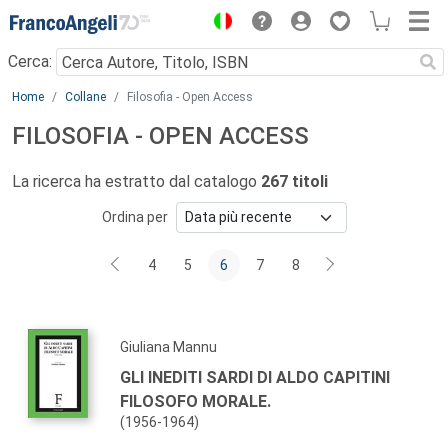
Menu
Cerca:
Main content
Home
Collane
Filosofia - Open Access
FILOSOFIA - OPEN ACCESS
La ricerca ha estratto dal catalogo
267 titoli
Ordina per
4
5
6
7
8
Giuliana Mannu
GLI INEDITI SARDI DI ALDO CAPITINI
FILOSOFO MORALE.
(1956-1964)