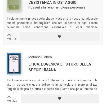
L'ESISTENZA IN OSTAGGIO.
Husserl e la fenomenologia personale
Il volume mette in luce quella che per Husserl è la nostra paradossale
qualità primordiale: l’intangibilità che sta al fondo di ogni essere
personale come condizione essenziale di ogni relazione
intersoggettiva. Ma l’inaccessibilità della sfera intima altrui rivela
cod.
anche una trascendenza incolmabile che non potrà mai avere, a
495.1.5
differenza della percezione della cosa, una piena soddisfazione.
Mariano Bianca
ETICA, EUGENICA E FUTURO DELLA
SPECIE UMANA
Il volume esamina alcuni dei più rilevanti temi etici che riguardano la
vita in generale e quella dell’uomo in particolare. Il testo analizza
l’origine biologica dell’etica e il posto che l’uomo occupa all’interno del
mondo biotico, e illustra i fondamentali principi bioetici relativi alla vita
cod.
in generale e a quella di ogni singolo uomo.
495.222